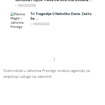
Gondola Poljice Treba Da Nosi Ime Bobana ...
06/02/2026
Tri Tragedije U Nekoliko Dana: Zašto
Se ...
05/31/2026
Dobrodošli u Jahorina Prestige vodeću agenciju za
smještaj i usluge na Jahorini!
Opširnije…
Najvažnije
O nama
Smještaj