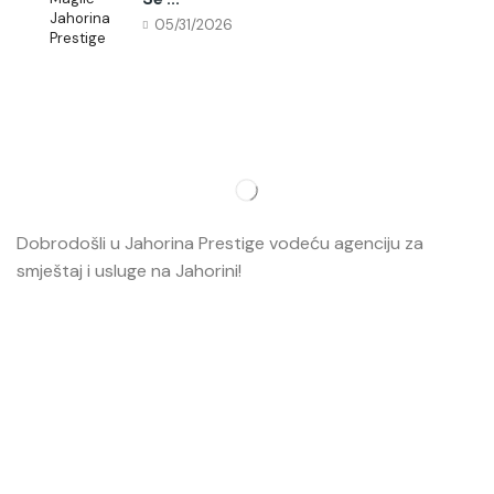
05/31/2026
Dobrodošli u Jahorina Prestige vodeću agenciju za
smještaj i usluge na Jahorini!
Opširnije…
Najvažnije
O nama
Smještaj
Ski škola
Ski rental