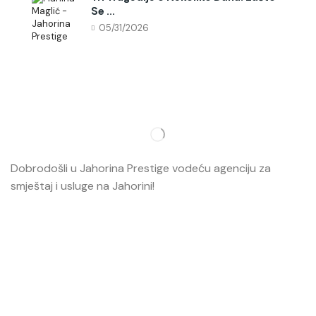
Se ...
05/31/2026
Dobrodošli u Jahorina Prestige vodeću agenciju za
smještaj i usluge na Jahorini!
Opširnije…
Najvažnije
O nama
Smještaj
Ski škola