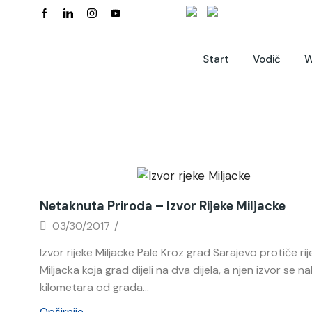
Start
Vodič
W
Novosti
Netaknuta Priroda – Izvor Rijeke Miljacke
03/30/2017
/
Izvor rijeke Miljacke Pale Kroz grad Sarajevo protiče ri
Miljacka koja grad dijeli na dva dijela, a njen izvor se na
kilometara od grada...
Opširnije