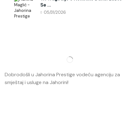
Se ...
05/31/2026
Dobrodošli u Jahorina Prestige vodeću agenciju za
smještaj i usluge na Jahorini!
Opširnije…
Najvažnije
O nama
Smještaj
Ski škola