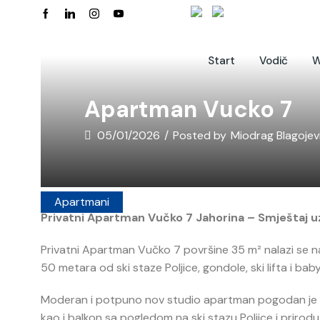
Start
Vodič
W
Apartman Vucko 7
05/01/2026
/
Posted by
Miodrag Blagojev
Apartmani
Privatni Apartman Vučko 7 Jahorina – Smještaj uz
Privatni Apartman Vučko 7 površine 35 m² nalazi se na
50 metara od ski staze Poljice, gondole, ski lifta i bab
Moderan i potpuno nov studio apartman pogodan je za
kao i balkon sa pogledom na ski stazu Poljice i prirodu