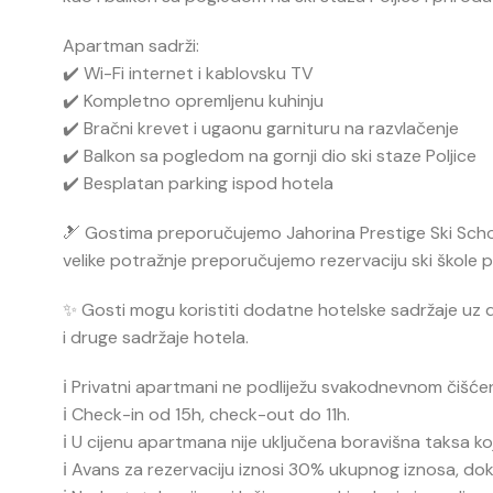
Apartman sadrži:
✔️ Wi-Fi internet i kablovsku TV
✔️ Kompletno opremljenu kuhinju
✔️ Bračni krevet i ugaonu garnituru na razvlačenje
✔️ Balkon sa pogledom na gornji dio ski staze Poljice
✔️ Besplatan parking ispod hotela
🎿 Gostima preporučujemo
Jahorina Prestige Ski Sch
velike potražnje preporučujemo rezervaciju ski škole pr
✨ Gosti mogu koristiti dodatne hotelske sadržaje uz do
i druge sadržaje hotela.
ℹ️ Privatni apartmani ne podliježu svakodnevnom čišćenj
ℹ️ Check-in od 15h, check-out do 11h.
ℹ️ U cijenu apartmana nije uključena boravišna taksa k
ℹ️ Avans za rezervaciju iznosi 30% ukupnog iznosa, do