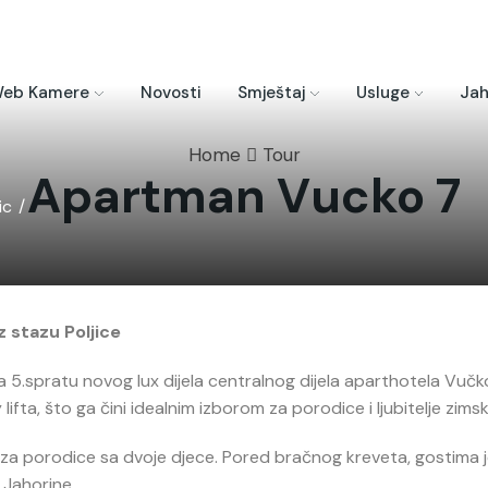
eb Kamere
Novosti
Smještaj
Usluge
Jah
Home
Tour
Apartman Vucko 7
ic
/
 stazu Poljice
 5.spratu novog lux dijela centralnog dijela aparthotela Vučk
y lifta, što ga čini idealnim izborom za porodice i ljubitelje zi
 porodice sa dvoje djece. Pored bračnog kreveta, gostima je
 Jahorine.