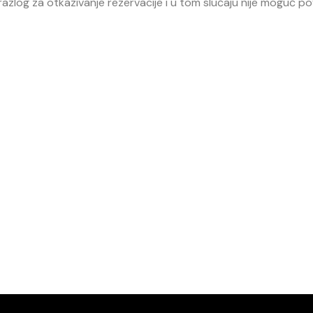
n razlog za otkazivanje rezervacije i u tom slučaju nije moguć p