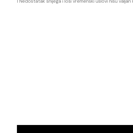
ℹ️ Nedostatak snijega i loši vremenski uslovi nisu valja