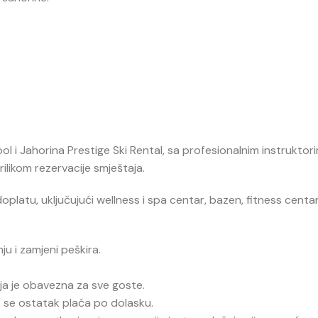
ool
i
Jahorina Prestige Ski Rental
, sa profesionalnim instruktor
ilikom rezervacije smještaja.
platu, uključujući wellness i spa centar, bazen, fitness centa
u i zamjeni peškira.
oja je obavezna za sve goste.
k se ostatak plaća po dolasku.