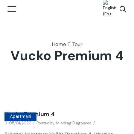
Home
Tour
Vucko Premium 4
Vucko Premium 4
Apartmani
05/01/2026
/
Posted by
Miodrag Blagojevic
/