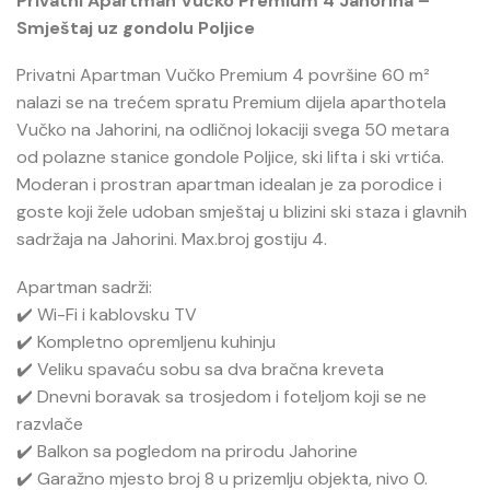
Privatni Apartman Vučko Premium 4 Jahorina –
Smještaj uz gondolu Poljice
Privatni Apartman Vučko Premium 4 površine 60 m²
nalazi se na trećem spratu Premium dijela aparthotela
Vučko na Jahorini, na odličnoj lokaciji svega 50 metara
od polazne stanice gondole Poljice, ski lifta i ski vrtića.
Moderan i prostran apartman idealan je za porodice i
goste koji žele udoban smještaj u blizini ski staza i glavnih
sadržaja na Jahorini. Max.broj gostiju 4.
Apartman sadrži:
✔️ Wi-Fi i kablovsku TV
✔️ Kompletno opremljenu kuhinju
✔️ Veliku spavaću sobu sa dva bračna kreveta
✔️ Dnevni boravak sa trosjedom i foteljom koji se ne
razvlače
✔️ Balkon sa pogledom na prirodu Jahorine
✔️ Garažno mjesto broj 8 u prizemlju objekta, nivo 0.