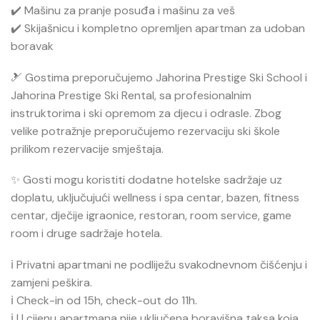
✔️ Mašinu za pranje posuđa i mašinu za veš
✔️ Skijašnicu i kompletno opremljen apartman za udoban
boravak
🎿 Gostima preporučujemo
Jahorina Prestige Ski School
i
Jahorina Prestige Ski Rental
, sa profesionalnim
instruktorima i ski opremom za djecu i odrasle. Zbog
velike potražnje preporučujemo rezervaciju ski škole
prilikom rezervacije smještaja.
✨ Gosti mogu koristiti dodatne hotelske sadržaje uz
doplatu, uključujući wellness i spa centar, bazen, fitness
centar, dječije igraonice, restoran, room service, game
room i druge sadržaje hotela.
ℹ️ Privatni apartmani ne podliježu svakodnevnom čišćenju i
zamjeni peškira.
ℹ️ Check-in od 15h, check-out do 11h.
ℹ️ U cijenu apartmana nije uključena boravišna taksa koja