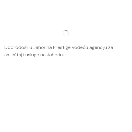
Dobrodošli u Jahorina Prestige vodeću agenciju za
smještaj i usluge na Jahorini!
Opširnije…
Najvažnije
O nama
Smještaj
Ski škola
Ski rental
Web kamere
Kontakt