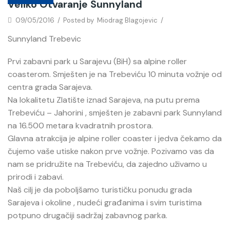
Veliko Otvaranje Sunnyland
09/05/2016
/
Posted by
Miodrag Blagojevic
/
Sunnyland Trebevic
Prvi zabavni park u Sarajevu (BiH) sa alpine roller
coasterom. Smješten je na Trebeviću 10 minuta vožnje od
centra grada Sarajeva.
Na lokalitetu Zlatište iznad Sarajeva, na putu prema
Trebeviću – Jahorini , smješten je zabavni park Sunnyland
na 16.500 metara kvadratnih prostora.
Glavna atrakcija je alpine roller coaster i jedva čekamo da
čujemo vaše utiske nakon prve vožnje. Pozivamo vas da
nam se pridružite na Trebeviću, da zajedno uživamo u
prirodi i zabavi.
Naš cilj je da poboljšamo turističku ponudu grada
Sarajeva i okoline , nudeći građanima i svim turistima
potpuno drugačiji sadržaj zabavnog parka.