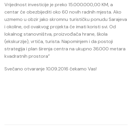
Vrijednost investicije je preko 15.000.000,00 KM, a
centar će obezbijediti oko 60 novih radnih mjesta. Ako
uzmemo u obzir jako skromnu turističku ponudu Sarajeva
i okoline, od ovakvog projekta će imati koristi svi. Od
lokalnog stanovništva, proizvođača hrane, škola
(ekskurzije), vrtića, turista. Napominjem i da postoji
strategija i plan širenja centra na ukupno 36.000 metara
kvadratnih prostora”
Svečano otvaranje 10.09.2016 čekamo Vas!