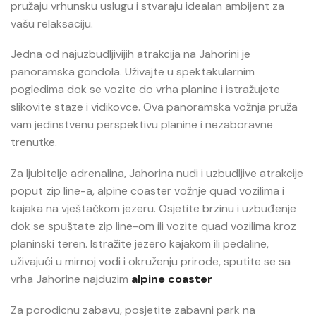
pružaju vrhunsku uslugu i stvaraju idealan ambijent za
vašu relaksaciju.
Jedna od najuzbudljivijih atrakcija na Jahorini je
panoramska gondola. Uživajte u spektakularnim
pogledima dok se vozite do vrha planine i istražujete
slikovite staze i vidikovce. Ova panoramska vožnja pruža
vam jedinstvenu perspektivu planine i nezaboravne
trenutke.
Za ljubitelje adrenalina, Jahorina nudi i uzbudljive atrakcije
poput zip line-a, alpine coaster vožnje quad vozilima i
kajaka na vještačkom jezeru. Osjetite brzinu i uzbuđenje
dok se spuštate zip line-om ili vozite quad vozilima kroz
planinski teren. Istražite jezero kajakom ili pedaline,
uživajući u mirnoj vodi i okruženju prirode, sputite se sa
vrha Jahorine najduzim
alpine coaster
Za porodicnu zabavu, posjetite zabavni park na