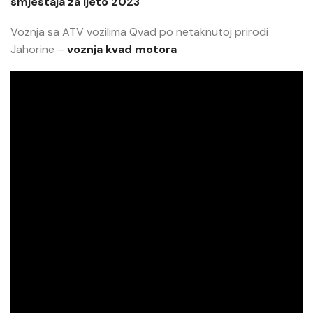
smjestaja za ljeto 2023
Voznja sa ATV vozilima Qvad po netaknutoj prirodi
Jahorine –
voznja kvad motora