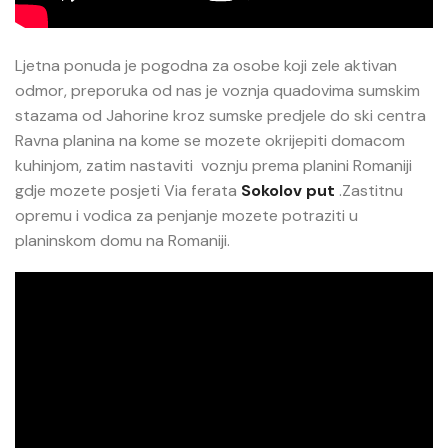
Ljetna ponuda je pogodna za osobe koji zele aktivan
odmor, preporuka od nas je voznja quadovima sumskim
stazama od Jahorine kroz sumske predjele do ski centra
Ravna planina na kome se mozete okrijepiti domacom
kuhinjom, zatim nastaviti voznju prema planini Romaniji
gdje mozete posjeti Via ferata
Sokolov put
.Zastitnu
opremu i vodica za penjanje mozete potraziti u
planinskom domu na Romaniji.