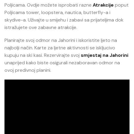
Poljicama. Ovdje možete isprobati razne
Atrakcije
poput
Poljicama tower, loopstera, nautica, butterfly-a i
skydive-a. Uživajte u smijehu i zabavi sa prijateljima dok
istražujete ove zabavne atrakcije.
Planirajte svoj odmor na Jahorini i iskoristite ljeto na
najbolji način. K
arte za ljetne aktivnosti se iskljucivo
kupuju na ski kasi. R
ezervirajte svoj
smjestaj na Jahorini
unaprijed kako biste osigurali nezaboravan odmor na
ovoj predivnoj planini.