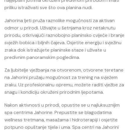
najljepšim jutrima okruženi predivnom prirodom i imati
priliku istraživati sve što ova planina nudi.
Jahorina ljeti pruža raznolike mogućnosti za aktivan
odmor u prirodi. Uživajte u šetnjama kroz netaknutu
prirodu, otkrivajući raznobojno planinsko cvijeće i branje
svježih bobica i biljnih čajeva. Osjetite energiju i svježinu
zraka dok istražujete planinske staze i uživate u
predivnim panoramskim pogledima.
Za ljubitelje vježbanja na otvorenom, otvorene teretane
na Jahorini pružaju mogućnost za trening na svježem
zraku. Uz profesionalnu opremu, možete raditi vježbe za
snagu i kondiciju okruženi prirodnim ljepotama.
Nakon aktivnosti u prirodi, opustite se u najluksuznijim
spa centrima Jahorine. Prepustite se blagodatima
wellness tretmana, masažama i hidroterapiji i osjetite
potpuno opuštanje tijela i uma. Spa centri na Jahorini