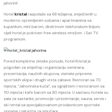
jahorini!
Hotel
kristal
raspolaže sa 68 ležajeva, smještenih u
moderno opremljenim sobama i apartmanima sa
kupatilom, mini barom, direktnom telefonskom linijom,
cijeli hotel je pokriven free wireless mrežom i Sat TV
programom.
Pored kompletne zimske ponude, hotel Kristal je
pogodan za smještaj i organizaciju seminara,
prezentacija, naučnih skupova, visinske pripreme
sportskih ekipa i drugih vrsta zabave. Restoran sa 70
mjesta, “Jahorinska kuća”, sa ognjištem i restoranom sa
110 mjesta i kafe barom sa 80 mjesta. U sastavu hotela su
sala za sastanke, promocije i prezentacije, sauna, servis i
ski rental sa specijalizovanom prodavnicom sportske
opreme i rekvizita za smučare.