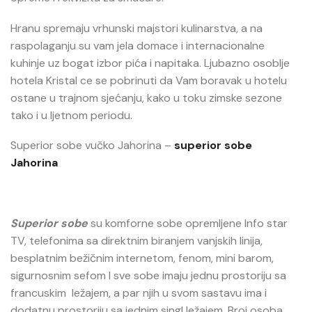
Hranu spremaju vrhunski majstori kulinarstva, a na
raspolaganju su vam jela domace i internacionalne
kuhinje uz bogat izbor pića i napitaka. Ljubazno osoblje
hotela Kristal ce se pobrinuti da Vam boravak u hotelu
ostane u trajnom sjećanju, kako u toku zimske sezone
tako i u ljetnom periodu.
Superior sobe vučko Jahorina –
superior sobe
Jahorina
Superior sobe
su komforne sobe opremljene Info star
TV, telefonima sa direktnim biranjem vanjskih linija,
besplatnim bežičnim internetom, fenom, mini barom,
sigurnosnim sefom I sve sobe imaju jednu prostoriju sa
francuskim ležajem, a par njih u svom sastavu ima i
dodatnu prostoriju sa jednim singl ležajem. Broj osoba