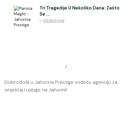
Tri Tragedije U Nekoliko Dana: Zašto
Se ...
05/31/2026
Dobrodošli u Jahorina Prestige vodeću agenciju za
smještaj i usluge na Jahorini!
Opširnije…
Najvažnije
O nama
Smještaj
Ski škola