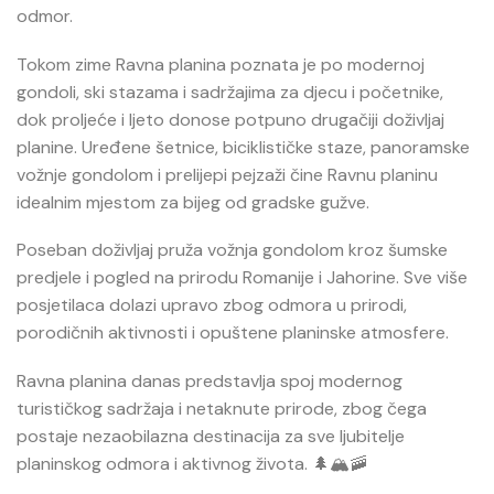
odmor.
Tokom zime Ravna planina poznata je po modernoj
gondoli, ski stazama i sadržajima za djecu i početnike,
dok proljeće i ljeto donose potpuno drugačiji doživljaj
planine. Uređene šetnice, biciklističke staze, panoramske
vožnje gondolom i prelijepi pejzaži čine Ravnu planinu
idealnim mjestom za bijeg od gradske gužve.
Poseban doživljaj pruža vožnja gondolom kroz šumske
predjele i pogled na prirodu Romanije i Jahorine. Sve više
posjetilaca dolazi upravo zbog odmora u prirodi,
porodičnih aktivnosti i opuštene planinske atmosfere.
Ravna planina danas predstavlja spoj modernog
turističkog sadržaja i netaknute prirode, zbog čega
postaje nezaobilazna destinacija za sve ljubitelje
planinskog odmora i aktivnog života. 🌲🏔️🚠