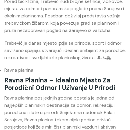
Pored biciklizma, Trebević nudi brojne šetnice, vidikovce,
mjesta za odmor i panoramske poglede prema Sarajevu i
okolnim planinama. Poseban doživljaj predstavlja vožnja
trebevićkom žičarom, koja povezuje grad sa planinom i
pruža nezaboravan pogled na Sarajevo iz vazduha.
Trebević je danas mjesto gdje se priroda, sport i odmor
savršeno spajaju, stvarajući idealan ambijent za porodice,
rekreativce i sve ljubitelje planinskog života. 🌲🚴🏔️
Ravna planina
Ravna Planina – Idealno Mjesto Za
Porodični Odmor I Uživanje U Prirodi
Ravna planina
posljednjih godina postala je jedna od
najljepših planinskih destinacija za odmor, rekreaciju i
porodične izlete u prirodi. Smještena nadomak Pala i
Sarajeva, Ravna planina tokom cijele godine privlači
posjetioce koji žele mir, čist planinski vazduh i aktivan