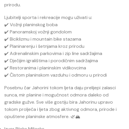
prirodu.
Ljubitelji sporta i rekreacije mogu uživati u:
✔️ Vožnji planinskog boba
✔️ Panoramskoj vožnji gondolom
✔️ Biciklizmu i mountain bike stazama
✔️ Planinarenju i šetnjama kroz prirodu
✔️ Adrenalinskim parkovima i zip line sadržajima
✔️ Dječijim igralištima i porodičnim sadržajima
✔️ Restoranima i planinskim vidikovcima
✔️ Čistom planinskom vazduhu i odmoru u prirodi
Posebnu čar Jahorini tokom ljeta daju prelijepi zalasci
sunca, mir planine i mogućnost odmora daleko od
gradske gužve. Sve više gostiju bira Jahorinu upravo
tokom proljeća i ljeta zbog aktivnog odmora, prirode i
opuštene planinske atmosfere. 🌿🏔️
Izvor Rijeke Miljacke