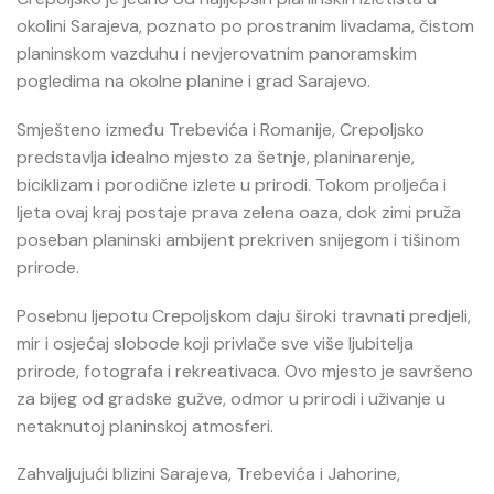
okolini Sarajeva, poznato po prostranim livadama, čistom
planinskom vazduhu i nevjerovatnim panoramskim
pogledima na okolne planine i grad Sarajevo.
Smješteno između Trebevića i Romanije, Crepoljsko
predstavlja idealno mjesto za šetnje, planinarenje,
biciklizam i porodične izlete u prirodi. Tokom proljeća i
ljeta ovaj kraj postaje prava zelena oaza, dok zimi pruža
poseban planinski ambijent prekriven snijegom i tišinom
prirode.
Posebnu ljepotu Crepoljskom daju široki travnati predjeli,
mir i osjećaj slobode koji privlače sve više ljubitelja
prirode, fotografa i rekreativaca. Ovo mjesto je savršeno
za bijeg od gradske gužve, odmor u prirodi i uživanje u
netaknutoj planinskoj atmosferi.
Zahvaljujući blizini Sarajeva, Trebevića i Jahorine,