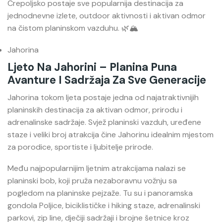
Crepoljsko postaje sve popularnija destinacija za
jednodnevne izlete, outdoor aktivnosti i aktivan odmor
na čistom planinskom vazduhu. 🌿🏔️
Jahorina
Ljeto Na Jahorini – Planina Puna
Avanture I Sadržaja Za Sve Generacije
Jahorina
tokom ljeta postaje jedna od najatraktivnijih
planinskih destinacija za aktivan odmor, prirodu i
adrenalinske sadržaje. Svjež planinski vazduh, uređene
staze i veliki broj atrakcija čine Jahorinu idealnim mjestom
za porodice, sportiste i ljubitelje prirode.
Među najpopularnijim ljetnim atrakcijama nalazi se
planinski bob, koji pruža nezaboravnu vožnju sa
pogledom na planinske pejzaže. Tu su i panoramska
gondola Poljice, biciklističke i hiking staze, adrenalinski
parkovi, zip line, dječiji sadržaji i brojne šetnice kroz