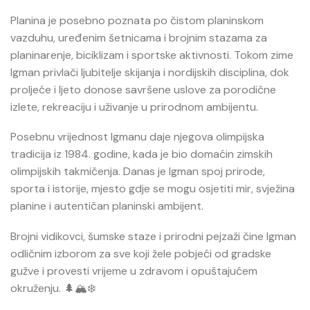
Planina je posebno poznata po čistom planinskom
vazduhu, uređenim šetnicama i brojnim stazama za
planinarenje, biciklizam i sportske aktivnosti. Tokom zime
Igman privlači ljubitelje skijanja i nordijskih disciplina, dok
proljeće i ljeto donose savršene uslove za porodične
izlete, rekreaciju i uživanje u prirodnom ambijentu.
Posebnu vrijednost Igmanu daje njegova olimpijska
tradicija iz 1984. godine, kada je bio domaćin zimskih
olimpijskih takmičenja. Danas je Igman spoj prirode,
sporta i istorije, mjesto gdje se mogu osjetiti mir, svježina
planine i autentičan planinski ambijent.
Brojni vidikovci, šumske staze i prirodni pejzaži čine Igman
odličnim izborom za sve koji žele pobjeći od gradske
gužve i provesti vrijeme u zdravom i opuštajućem
okruženju. 🌲🏔️❄️