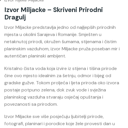
Izvor Miljacke – Skriveni Prirodni
Dragulj
Izvor Miljacke
predstavlja jedno od najljepših prirodnih
mjesta u okolini Sarajeva i Romanije. Smješten u
netaknutoj prirodi, okružen šumama, stijenama i čistim
planinskim vazduhom, izvor Miljacke pruža poseban mir i
autentičan planinski ambijent.
Kristalno čista voda koja izvire iz stijena i tišina prirode
čine ovo mjesto idealnim za šetnju, odmor i bijeg od
gradske gužve. Tokom proljeća i ljeta priroda oko izvora
postaje potpuno zelena, dok zvuk vode i svježina
planinskog vazduha stvaraju osjećaj opuštanja i
povezanosti sa prirodom.
Izvor Miljacke sve više posjećuju ljubitelji prirode,
fotografi, planinari i porodice koje žele provesti dan u