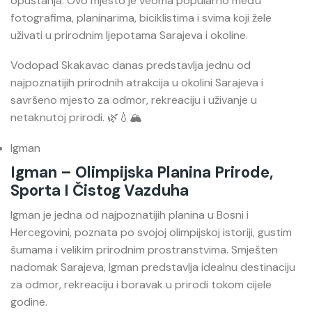
opuštanja. Ovo mjesto je veoma popularno među
fotografima, planinarima, biciklistima i svima koji žele
uživati u prirodnim ljepotama Sarajeva i okoline.
Vodopad Skakavac danas predstavlja jednu od
najpoznatijih prirodnih atrakcija u okolini Sarajeva i
savršeno mjesto za odmor, rekreaciju i uživanje u
netaknutoj prirodi. 🌿💧🏔️
Igman
Igman – Olimpijska Planina Prirode,
Sporta I Čistog Vazduha
Igman je jedna od najpoznatijih planina u Bosni i
Hercegovini, poznata po svojoj olimpijskoj istoriji, gustim
šumama i velikim prirodnim prostranstvima. Smješten
nadomak Sarajeva, Igman predstavlja idealnu destinaciju
za odmor, rekreaciju i boravak u prirodi tokom cijele
godine.