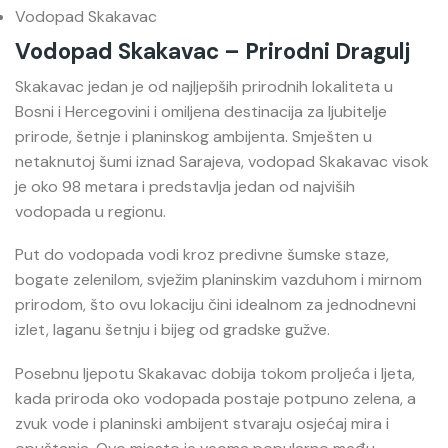
Vodopad Skakavac
Vodopad Skakavac – Prirodni Dragulj
Skakavac
jedan je od najljepših prirodnih lokaliteta u
Bosni i Hercegovini i omiljena destinacija za ljubitelje
prirode, šetnje i planinskog ambijenta. Smješten u
netaknutoj šumi iznad Sarajeva, vodopad Skakavac visok
je oko 98 metara i predstavlja jedan od najviših
vodopada u regionu.
Put do vodopada vodi kroz predivne šumske staze,
bogate zelenilom, svježim planinskim vazduhom i mirnom
prirodom, što ovu lokaciju čini idealnom za jednodnevni
izlet, laganu šetnju i bijeg od gradske gužve.
Posebnu ljepotu Skakavac dobija tokom proljeća i ljeta,
kada priroda oko vodopada postaje potpuno zelena, a
zvuk vode i planinski ambijent stvaraju osjećaj mira i