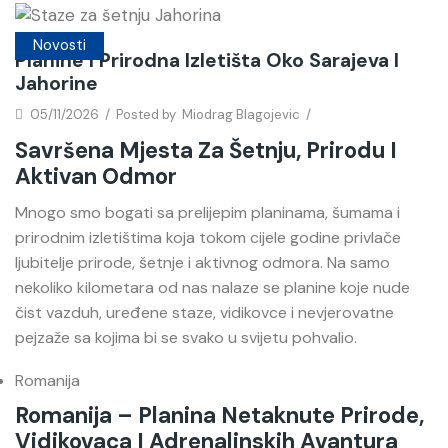
Novosti
Planine I Prirodna Izletišta Oko Sarajeva I
Jahorine
05/11/2026
/
Posted by
Miodrag Blagojevic
/
Savršena Mjesta Za Šetnju, Prirodu I
Aktivan Odmor
Mnogo smo bogati sa prelijepim planinama, šumama i
prirodnim izletištima koja tokom cijele godine privlače
ljubitelje prirode, šetnje i aktivnog odmora. Na samo
nekoliko kilometara od nas nalaze se planine koje nude
čist vazduh, uređene staze, vidikovce i nevjerovatne
pejzaže sa kojima bi se svako u svijetu pohvalio.
Romanija
Romanija – Planina Netaknute Prirode,
Vidikovaca I Adrenalinskih Avantura