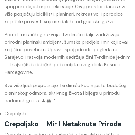
spoj prirode, istorije i rekreacije. Ovaj prostor danas sve
više posjećuju biciklisti, planinari, rekreativci i porodice
koje žele provesti vrijeme daleko od gradske gužve.
Pored turističkog razvoja, Tvrdimići i dalje zadržavaju
prirodni planinski ambijent, šumske predjele i mir koji ovaj
kraj čine posebnim. Upravo spoj prirode, pogleda na
Sarajevo i razvoja modernih sadržaja čini Tvrdimiće jednim
od najvećih turističkih potencijala ovog dijela Bosne i
Hercegovine.
Sve više ljudi prepoznaje Tvrdimiće kao mjesto budućeg
planinskog odmora, aktivnog života i bijega u prirodu
nadomak grada. 🌲🏔️🚴
Crepoljsko
Crepoljsko – Mir I Netaknuta Priroda
Crepoljsko
je jedno od najljepših planinskih izletišta u