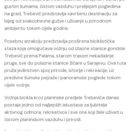
gustim šumama, čistom vazduhu i prelijepim pogledima
na grad, Trebević predstavlja savršenu destinaciju za
bijeg od svakodnevne gužve i uživanje u prirodnom
ambijentu tokom cijele godine.
Posebnu atrakciju predstavlja proširena biciklistička
staza koja omogućava vožnju od izlazne stanice gondole
Trebević prema Palama, starom trasom nekadašnje
pruge, sve do polazne stanice žičare u Sarajevu. Ova ruta
pruža jedinstven spoj prirode, istorije i rekreacije, uz
predivne šumske pejzaže i panoramske poglede tokom
cijele vožnje.
Vožnja bicikla kroz planinske predjele Trebevića danas
postaje jedno od najljepših iskustava za ljubitelje
aktivnog odmora, rekreativce i sve one koji žele uživati u
čistom planinskom vazduhu i prirodi.