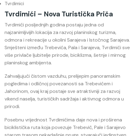
Tvrdimici
Tvrdimići – Nova Turistička Priča
Tvrdimići
posljednjih godina postaju jedna od
najzanimljivijih lokacija za razvoj planinskog turizma,
odmora i rekreacije u okolini Sarajeva i Istočnog Sarajeva.
Smješteni između Trebevića, Pala i Sarajeva, Tvrdimići sve
više privlače ljubitelje prirode, biciklizma, šetnje i mirnog
planinskog ambijenta.
Zahvaljujući čistom vazduhu, prelijepim panoramskim
pogledima i odličnoj povezanosti sa Trebevićem i
Jahorinom, ovaj kraj postaje sve atraktivniji za razvoj
vikend naselja, turističkih sadržaja i aktivnog odmora u
prirodi.
Posebnu vrijednost Tvrdimićima daje nova i proširena
biciklistička ruta koja povezuje Trebević, Pale i Sarajevo
starom trasom nekadašnje pruge, stvarajući jedinstven