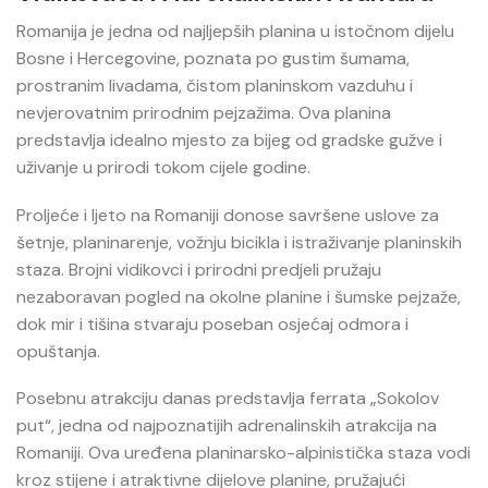
Romanija
je jedna od najljepših planina u istočnom dijelu
Bosne i Hercegovine, poznata po gustim šumama,
prostranim livadama, čistom planinskom vazduhu i
nevjerovatnim prirodnim pejzažima. Ova planina
predstavlja idealno mjesto za bijeg od gradske gužve i
uživanje u prirodi tokom cijele godine.
Proljeće i ljeto na Romaniji donose savršene uslove za
šetnje, planinarenje, vožnju bicikla i istraživanje planinskih
staza. Brojni vidikovci i prirodni predjeli pružaju
nezaboravan pogled na okolne planine i šumske pejzaže,
dok mir i tišina stvaraju poseban osjećaj odmora i
opuštanja.
Posebnu atrakciju danas predstavlja ferrata „Sokolov
put“, jedna od najpoznatijih adrenalinskih atrakcija na
Romaniji. Ova uređena planinarsko-alpinistička staza vodi
kroz stijene i atraktivne dijelove planine, pružajući