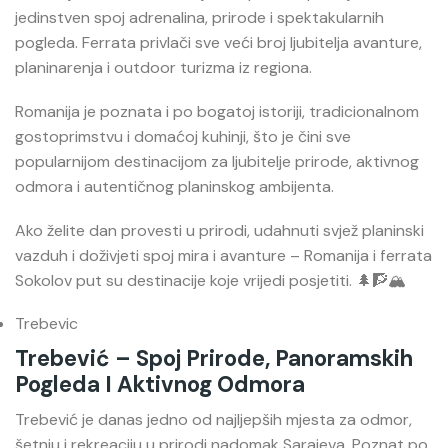
jedinstven spoj adrenalina, prirode i spektakularnih
pogleda. Ferrata privlači sve veći broj ljubitelja avanture,
planinarenja i outdoor turizma iz regiona.
Romanija je poznata i po bogatoj istoriji, tradicionalnom
gostoprimstvu i domaćoj kuhinji, što je čini sve
popularnijom destinacijom za ljubitelje prirode, aktivnog
odmora i autentičnog planinskog ambijenta.
Ako želite dan provesti u prirodi, udahnuti svjež planinski
vazduh i doživjeti spoj mira i avanture – Romanija i ferrata
Sokolov put su destinacije koje vrijedi posjetiti. 🌲🧗🏔️
Trebevic
Trebević – Spoj Prirode, Panoramskih
Pogleda I Aktivnog Odmora
Trebević
je danas jedno od najljepših mjesta za odmor,
šetnju i rekreaciju u prirodi nadomak Sarajeva. Poznat po