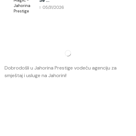
Se ...
05/31/2026
Dobrodošli u Jahorina Prestige vodeću agenciju za
smještaj i usluge na Jahorini!
Opširnije…
Najvažnije
O nama
Smještaj
Ski škola
Ski rental