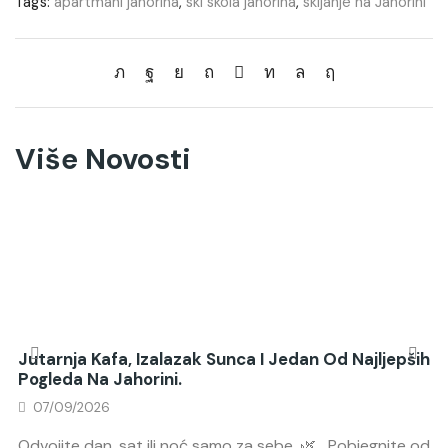
Tags:
apartmani jahorina
,
ski skola jahorina
,
skijanje na Jahorini
Više Novosti
Jutarnja Kafa, Izalazak Sunca I Jedan Od Najljepših
Pogleda Na Jahorini.
07/09/2026
Odvojite dan, sat ili noć samo za sebe. 🌿 Pobjegnite od