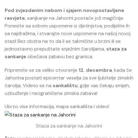
Pod zvjezdanim nebom i sjajem novopostavljene
rasvjete
, sanjkanje na Jahorini postaće još magičnije.
Ponesite sa sobom uspomene iz djetinjstva, podijelite ih
sa najdražima, i stvarajte nove uspomene na našoj novoj
stazi! Bez obzira na to da li se takmičite u brzini ili se
jednostavno prepuštate snježnim čarolijama,
staza za
sankanje
obećava zabavu bez granica.
Pripremite se za veliko otvorenje
12. decembra
, kada će
Jahorina postati epicentar veselja za sve ljubitelje zimskih
čarolija. Vidimo se na
sankalištu
, gdje vas čekaju smijeh,
uzbuđenje i neograničena zimska zabava!
Ubrzo vise informacija, mapa sankališta i video!
Staza za sankanje na Jahorini