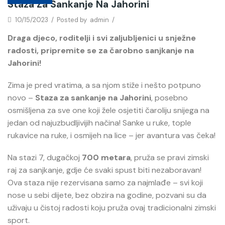
Staza Za Sankanje Na Jahorini
10/15/2023
/
Posted by
admin
/
Draga djeco, roditelji i svi zaljubljenici u snježne
radosti, pripremite se za čarobno sanjkanje na
Jahorini!
Zima je pred vratima, a sa njom stiže i nešto potpuno
novo –
Staza za sankanje na Jahorini
, posebno
osmišljena za sve one koji žele osjetiti čaroliju snijega na
jedan od najuzbudljivijih načina! Sanke u ruke, tople
rukavice na ruke, i osmijeh na lice – jer avantura vas čeka!
Na stazi 7, dugačkoj
700 metara
, pruža se pravi zimski
raj za sanjkanje, gdje će svaki spust biti nezaboravan!
Ova staza nije rezervisana samo za najmlađe – svi koji
nose u sebi dijete, bez obzira na godine, pozvani su da
uživaju u čistoj radosti koju pruža ovaj tradicionalni zimski
sport.