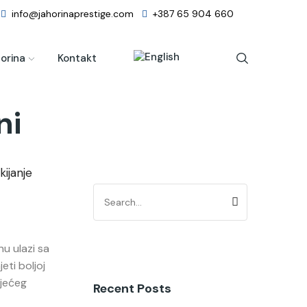
info@jahorinaprestige.com
+387 65 904 660
orina
Kontakt
ni
u ulazi sa
eti boljoj
ojećeg
Recent Posts