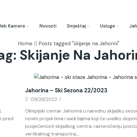
eb Kamere
Novosti
Smještaj
Usluge
Jah
Home
Posts tagged "skijanje na Jahorini"
ag: Skijanje Na Jahori
Novosti
Jahorina – Ski Sezona 22/2023
09/28/2022
/
,
Olimpijski centar Jahorina u narednu skijašku sezon
je pred
novim projektima i sadržajima koji će uveliko doprinj
posjećenosti skijaškog centra, rasterećenju post
vertikalnog transpotra,...