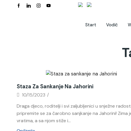
Start
Vodič
W
T
Novosti
Staza Za Sankanje Na Jahorini
10/15/2023
/
Draga djeco, roditelji i svi zaljubljenici u snježne radosti
pripremite se za čarobno sanjkanje na Jahorini! Zima 
vratima, a sa njom stiže i...
Opširnije