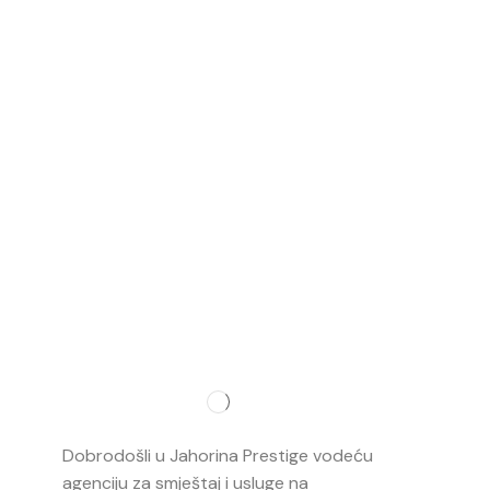
Najvažnij
O nama
Dobrodošli u Jahorina Prestige vodeću
Smještaj
agenciju za smještaj i usluge na