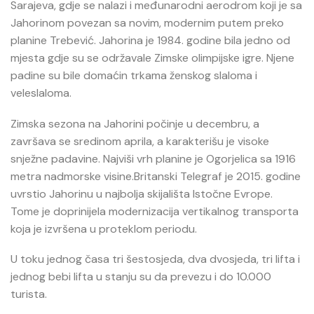
Sarajeva, gdje se nalazi i međunarodni aerodrom koji je sa
Jahorinom povezan sa novim, modernim putem preko
planine Trebević. Jahorina je 1984. godine bila jedno od
mjesta gdje su se održavale Zimske olimpijske igre. Njene
padine su bile domaćin trkama ženskog slaloma i
veleslaloma.
Zimska sezona na Jahorini počinje u decembru, a
završava se sredinom aprila, a karakterišu je visoke
snježne padavine. Najviši vrh planine je Ogorjelica sa 1916
metra nadmorske visine.Britanski Telegraf je 2015. godine
uvrstio Jahorinu u najbolja skijališta Istočne Evrope.
Tome je doprinijela modernizacija vertikalnog transporta
koja je izvršena u proteklom periodu.
U toku jednog časa tri šestosjeda, dva dvosjeda, tri lifta i
jednog bebi lifta u stanju su da prevezu i do 10.000
turista.