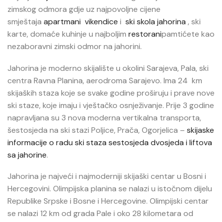
zimskog odmora gdje uz najpovoljne cijene
smještaja
apartmani
vikendice
i
ski skola jahorina
, ski
karte, domaće kuhinje u najboljim
restorani
pamtićete kao
nezaboravni zimski odmor na jahorini.
Jahorina je moderno skijalište u okolini Saraje
va, Pala, ski
centra Ravna Planina, aerodroma Sarajevo. Ima 24 km
skijaških staza koje se svake godine proširuju i prave nove
ski staze, koje imaju i vještačko osnježivanje. Prije 3 godine
napravljana su 3 nova moderna vertikalna transporta,
šestosjeda na ski stazi Poljice, Prača, Ogorjelica –
skijaske
informacije o radu ski staza sestosjeda dvosjeda i liftova
sa jahorine
.
Jahorina je najveći i najmoderniji skijaški centar u Bosni i
Hercegovini. Olimpijska planina se nalazi u istočnom dijelu
Republike Srpske i Bosne i Hercegovine. Olimpijski centar
se nalazi 12 km od grada Pale i oko 28 kilometara od