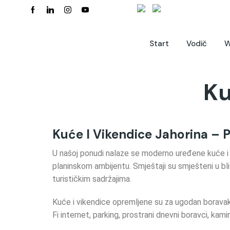
Start
Vodič
W
Ku
Kuće I Vikendice Jahorina – P
U našoj ponudi nalaze se moderno uređene kuće i vi
planinskom ambijentu. Smještaji su smješteni u bl
turističkim sadržajima.
Kuće i vikendice opremljene su za ugodan boravak 
Fi internet, parking, prostrani dnevni boravci, kamin