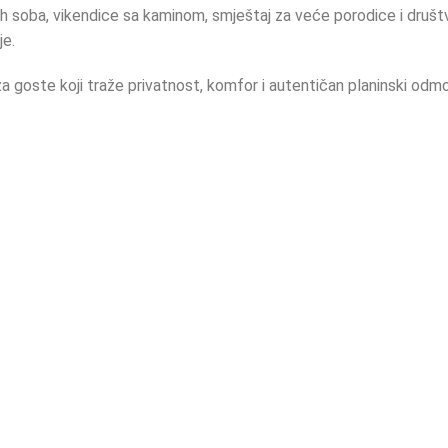
h soba, vikendice sa kaminom, smještaj za veće porodice i društva
je.
a goste koji traže privatnost, komfor i autentičan planinski odmor