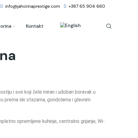
info@jahorinaprestige.com
+387 65 904 660
orina
Kontakt
ina
tiju i sve koji žele miran i udoban boravak u
šću prema ski stazama, gondolama i glavnim
letno opremljene kuhinje, centralno grijanje, Wi-