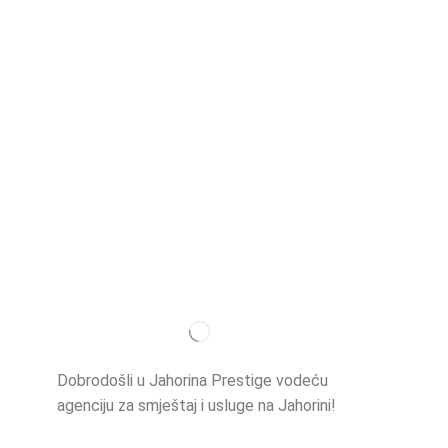
Najvažnij
O nama
Dobrodošli u Jahorina Prestige vodeću
Smještaj
agenciju za smještaj i usluge na Jahorini!
Opširnije…
Ski škola