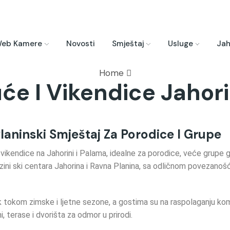
eb Kamere
Novosti
Smještaj
Usluge
Jah
Home
će I Vikendice Jahor
laninski Smještaj Za Porodice I Grupe
kendice na Jahorini i Palama, idealne za porodice, veće grupe gos
izini ski centara Jahorina i Ravna Planina, sa odličnom povezano
tokom zimske i ljetne sezone, a gostima su na raspolaganju komp
i, terase i dvorišta za odmor u prirodi.