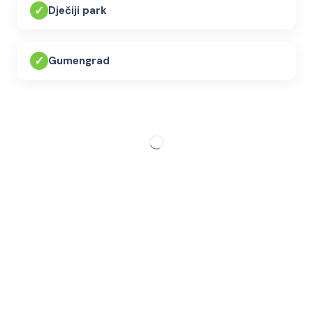
✓
Dječiji park
✓
Gumengrad