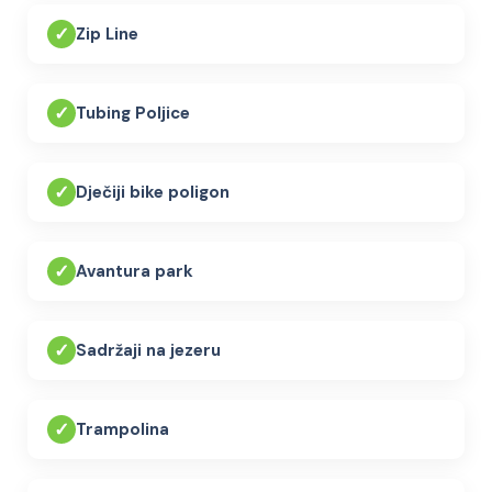
✓
Zip Line
✓
Tubing Poljice
✓
Dječiji bike poligon
✓
Avantura park
✓
Sadržaji na jezeru
✓
Trampolina