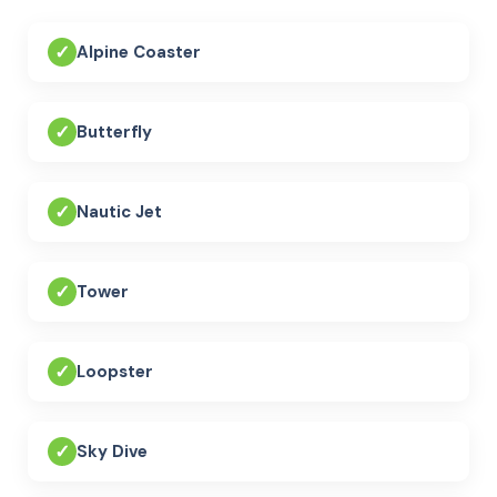
✓
Alpine Coaster
✓
Butterfly
✓
Nautic Jet
✓
Tower
✓
Loopster
✓
Sky Dive