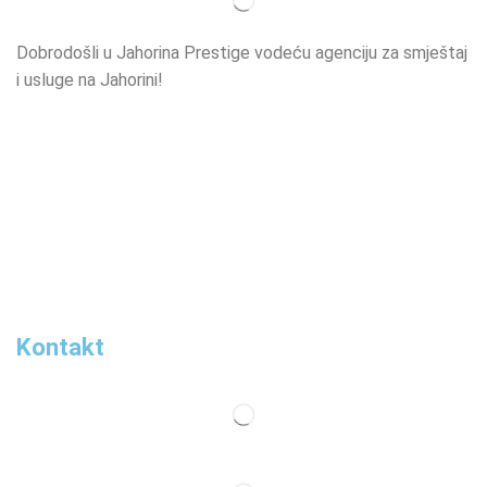
Dobrodošli u Jahorina Prestige vodeću agenciju za smještaj
i usluge na Jahorini!
Opširnije…
Najvažnije
O nama
Smještaj
Ski škola
Ski rental
Web kamere
Kontakt