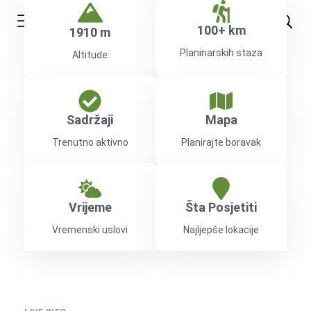
100+ km
1910 m
Planinarskih staza
Altitude
Sadržaji
Mapa
Trenutno aktivno
Planirajte boravak
Vrijeme
Šta Posjetiti
Vremenski uslovi
Najljepše lokacije