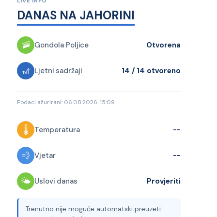
LIVE INFO
DANAS NA JAHORINI
🚠
Gondola Poljice
Otvorena
🎢
Ljetni sadržaji
14 / 14 otvoreno
Podaci ažurirani: 06.08.2026. 15:09
🌡
Temperatura
--
💨
Vjetar
--
🌤
Uslovi danas
Provjeriti
Trenutno nije moguće automatski preuzeti