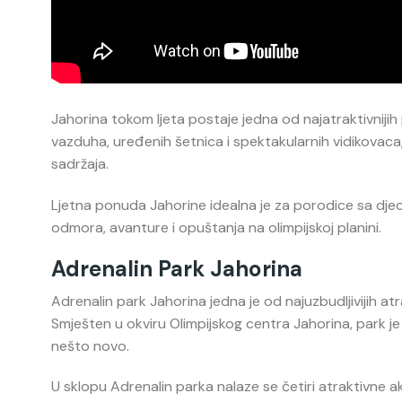
Jahorina tokom ljeta postaje jedna od najatraktivnijih 
vazduha, uređenih šetnica i spektakularnih vidikovaca,
sadržaja.
Ljetna ponuda Jahorine idealna je za porodice sa djecom,
odmora, avanture i opuštanja na olimpijskoj planini.
Adrenalin Park Jahorina
Adrenalin park Jahorina jedna je od najuzbudljivijih at
Smješten u okviru Olimpijskog centra Jahorina, park je n
nešto novo.
U sklopu Adrenalin parka nalaze se četiri atraktivne a