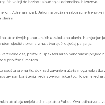
rajućih vožnji do brzine, uzbuđenja i adrenalinskih izazova.
partnerom, Adrenalin park Jahorina pruža nezaboravne trenutke i
 planini.
 najatraktivnijih panoramskih atrakcija na planini. Namijenjen je
dem sjedište prema vrhu, stvarajući osjećaj penjanja.
ertikalne ose, pružajući spektakularan panoramski pogled na 
osi približno 9 metara.
lako spušta prema tlu, dok zadržavanjem užeta mogu nakratko 
ednostavnom korištenju i jedinstvenom iskustvu, Tower je jedna
nskih atrakcija smještenih na platou Poljice. Ova jedinstvena v