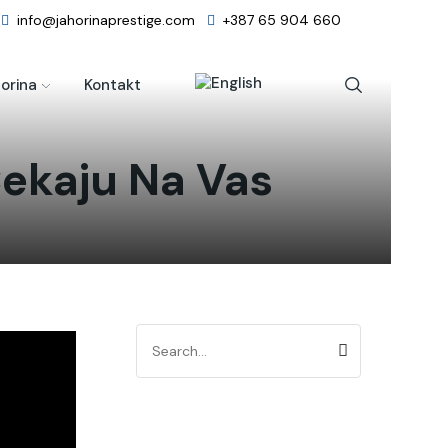
info@jahorinaprestige.com
+387 65 904 660
orina
Kontakt
Čekaju Na Vas