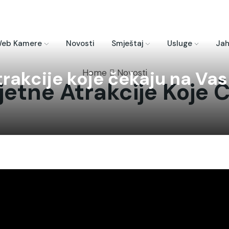
eb Kamere
Novosti
Smještaj
Usluge
Jah
trakcije koje čekaju na Vas
Home
Novosti
jetne Atrakcije Koje 