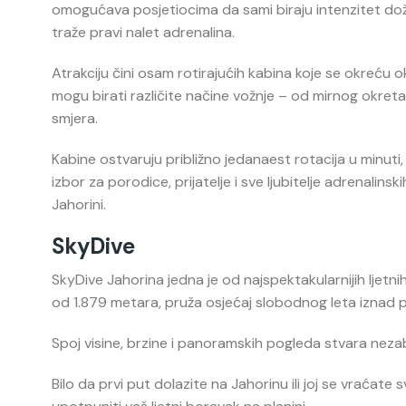
omogućava posjetiocima da sami biraju intenzitet doživl
traže pravi nalet adrenalina.
Atrakciju čini osam rotirajućih kabina koje se okreću
mogu birati različite načine vožnje – od mirnog okreta
smjera.
Kabine ostvaruju približno jedanaest rotacija u minuti,
izbor za porodice, prijatelje i sve ljubitelje adrenalinski
Jahorini.
SkyDive
SkyDive Jahorina jedna je od najspektakularnijih ljetnih
od 1.879 metara, pruža osjećaj slobodnog leta iznad
Spoj visine, brzine i panoramskih pogleda stvara nezabo
Bilo da prvi put dolazite na Jahorinu ili joj se vraćat