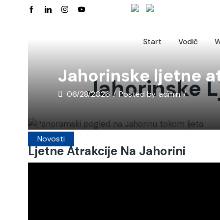
Start
Vodič
W
Jahorinske ljetne a
Jahorinske L
06/28/2026
/
Posted by
admin
/
Novosti
Ljetne Atrakcije Na Jahorini