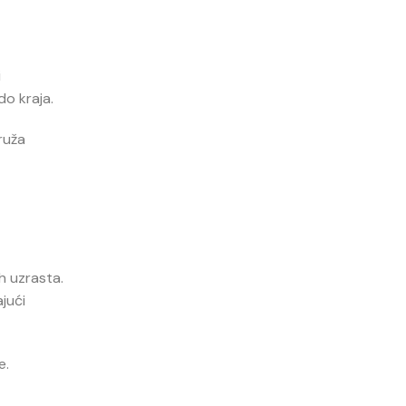
i
do kraja.
ruža
h uzrasta.
jući
e.