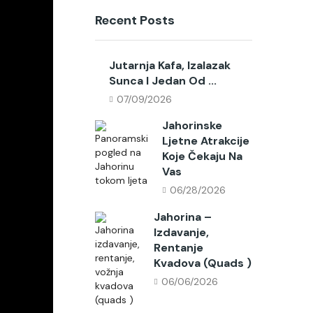
Recent Posts
Jutarnja Kafa, Izalazak
Sunca I Jedan Od ...
07/09/2026
Jahorinske
Ljetne Atrakcije
Koje Čekaju Na
Vas
06/28/2026
Jahorina –
Izdavanje,
Rentanje
Kvadova (quads )
06/06/2026