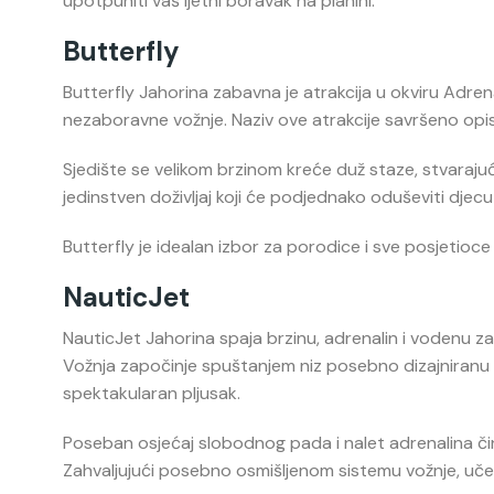
upotpuniti vaš ljetni boravak na planini.
Butterfly
Butterfly Jahorina zabavna je atrakcija u okviru Adrena
nezaboravne vožnje. Naziv ove atrakcije savršeno opisu
Sjedište se velikom brzinom kreće duž staze, stvarajuć
jedinstven doživljaj koji će podjednako oduševiti djecu 
Butterfly je idealan izbor za porodice i sve posjetioce 
NauticJet
NauticJet Jahorina spaja brzinu, adrenalin i vodenu z
Vožnja započinje spuštanjem niz posebno dizajniranu
spektakularan pljusak.
Poseban osjećaj slobodnog pada i nalet adrenalina či
Zahvaljujući posebno osmišljenom sistemu vožnje, uče