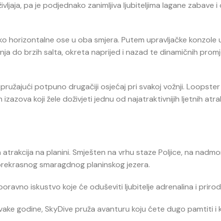
jaja, pa je podjednako zanimljiva ljubiteljima lagane zabave i 
 oko horizontalne ose u oba smjera. Putem upravljačke konzole 
nja do brzih salta, okreta naprijed i nazad te dinamičnih prom
 pružajući potpuno drugačiji osjećaj pri svakoj vožnji. Loopster
h izazova koji žele doživjeti jednu od najatraktivnijih ljetnih atra
 atrakcija na planini. Smješten na vrhu staze Poljice, na nadmor
 prekrasnog smaragdnog planinskog jezera.
ravno iskustvo koje će oduševiti ljubitelje adrenalina i prirod
e svake godine, SkyDive pruža avanturu koju ćete dugo pamtiti i 