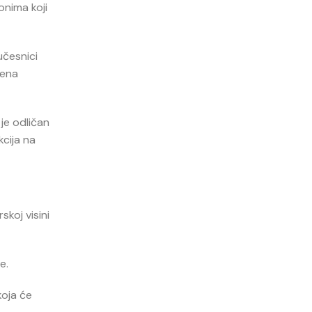
onima koji
učesnici
jena
 je odličan
kcija na
skoj visini
e.
koja će