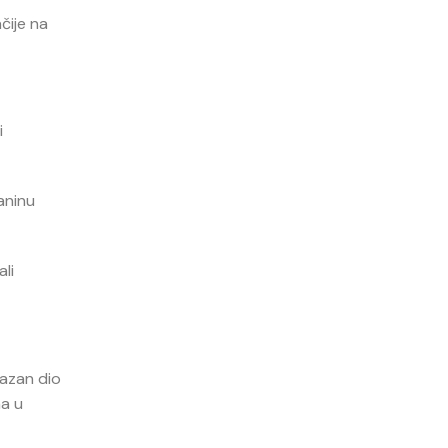
ačije na
i
laninu
ali
lazan dio
ma u