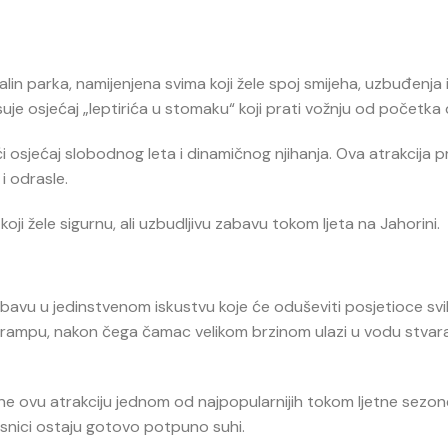
lin parka, namijenjena svima koji žele spoj smijeha, uzbuđenja 
je osjećaj „leptirića u stomaku“ koji prati vožnju od početka 
i osjećaj slobodnog leta i dinamičnog njihanja. Ova atrakcija p
i odrasle.
koji žele sigurnu, ali uzbudljivu zabavu tokom ljeta na Jahorini.
abavu u jedinstvenom iskustvu koje će oduševiti posjetioce svi
 rampu, nakon čega čamac velikom brzinom ulazi u vodu stvara
ne ovu atrakciju jednom od najpopularnijih tokom ljetne sezon
snici ostaju gotovo potpuno suhi.