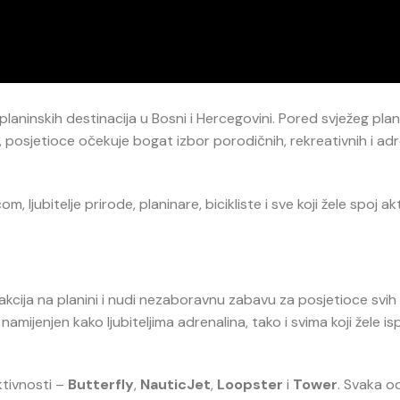
planinskih destinacija u Bosni i Hercegovini. Pored svježeg pla
 posjetioce očekuje bogat izbor porodičnih, rekreativnih i adr
 ljubitelje prirode, planinare, bicikliste i sve koji žele spoj a
rakcija na planini i nudi nezaboravnu zabavu za posjetioce svih
amijenjen kako ljubiteljima adrenalina, tako i svima koji žele is
ktivnosti –
Butterfly
,
NauticJet
,
Loopster
i
Tower
. Svaka od