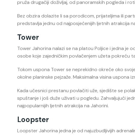
pruža drugačiji doživljaj, od panoramskih pogleda i roti
Bez obzira dolazite li sa porodicom, prijateljima ili 
predstavlja jednu od najposjećenijih ljetnih atrakcija na
Tower
Tower Jahorina nalazi se na platou Poljice i jedna je od
osobe koje zajedničkim povlačenjem užeta pokreću tan
Tokom uspona Tower se neprekidno okreće oko svoje v
okolne planinske pejzaže. Maksimalna visina uspona izn
Kada učesnici prestanu povlačiti uže, sjedište se po
spuštanje i još duže uživati u pogledu. Zahvaljujući j
najpopularnijih ljetnih atrakcija na Jahorini.
Loopster
Loopster Jahorina jedna je od najuzbudljivijih adrenali