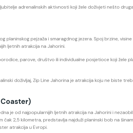
ljubitelje adrenalinskih aktivnosti koji žele doživjeti nešto drug
og planinskog pejzaža i smaragdnog jezera. Spoj brzine, visine 
h ljetnih atrakcija na Jahorini.
porodice, parove, društvo ili individualne posjetioce koji žele p
ski doživljaj, Zip Line Jahorina je atrakcija koju ne biste treb
 Coaster)
na je od najpopularnijih ljetnih atrakcija na Jahorini i nezaobi
čak 2,5 kilometra, predstavlja najduži planinski bob na šina
ter atrakcija u Evropi.