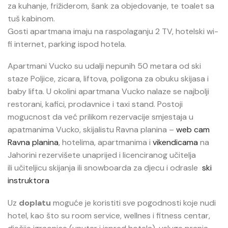
za kuhanje, frižiderom, šank za objedovanje, te toalet sa
tuš kabinom.
Gosti apartmana imaju na raspolaganju 2 TV, hotelski wi-
fi internet, parking ispod hotela.
Apartmani Vucko su udalji nepunih 50 metara od ski
staze Poljice, zicara, liftova, poligona za obuku skijasa i
baby lifta. U okolini apartmana Vucko nalaze se najbolji
restorani, kafici, prodavnice i taxi stand. Postoji
mogucnost da već prilikom rezervacije smjestaja u
apatmanima Vucko, skijalistu Ravna planina –
web cam
Ravna planina
, hotelima, apartmanima i
vikendicama
na
Jahorini rezervišete unaprijed i licenciranog učitelja
ili učiteljicu skijanja ili snowboarda za djecu i odrasle
ski
instruktora
Uz
doplatu
moguće je koristiti sve pogodnosti koje nudi
hotel, kao što su room service, wellnes i fitness centar,