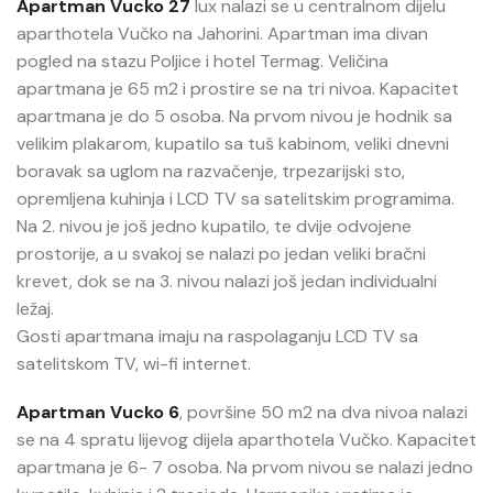
Apartman Vucko 27
lux nalazi se u centralnom dijelu
aparthotela Vučko na Jahorini. Apartman ima divan
pogled na stazu Poljice i hotel Termag. Veličina
apartmana je 65 m2 i prostire se na tri nivoa. Kapacitet
apartmana je do 5 osoba. Na prvom nivou je hodnik sa
velikim plakarom, kupatilo sa tuš kabinom, veliki dnevni
boravak sa uglom na razvačenje, trpezarijski sto,
opremljena kuhinja i LCD TV sa satelitskim programima.
Na 2. nivou je još jedno kupatilo, te dvije odvojene
prostorije, a u svakoj se nalazi po jedan veliki bračni
krevet, dok se na 3. nivou nalazi još jedan individualni
ležaj.
Gosti apartmana imaju na raspolaganju LCD TV sa
satelitskom TV, wi-fi internet.
Apartman Vucko 6
, površine 50 m2 na dva nivoa nalazi
se na 4 spratu lijevog dijela aparthotela Vučko. Kapacitet
apartmana je 6- 7 osoba. Na prvom nivou se nalazi jedno