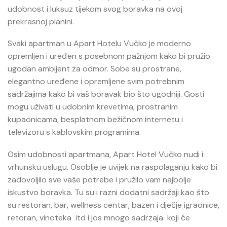
udobnost i luksuz tijekom svog boravka na ovoj
prekrasnoj planini.
Svaki apartman u Apart Hotelu Vučko je moderno
opremljen i uređen s posebnom pažnjom kako bi pružio
ugodan ambijent za odmor. Sobe su prostrane,
elegantno uređene i opremljene svim potrebnim
sadržajima kako bi vaš boravak bio što ugodniji. Gosti
mogu uživati u udobnim krevetima, prostranim
kupaonicama, besplatnom bežičnom internetu i
televizoru s kablovskim programima.
Osim udobnosti apartmana, Apart Hotel Vučko nudi i
vrhunsku uslugu. Osoblje je uvijek na raspolaganju kako bi
zadovoljilo sve vaše potrebe i pružilo vam najbolje
iskustvo boravka. Tu su i razni dodatni sadržaji kao što
su restoran, bar, wellness centar, bazen i dječje igraonice,
retoran, vinoteka itd i jos mnogo sadrzaja koji će