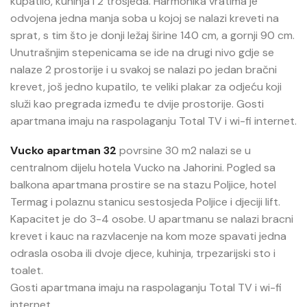
kupatilo, kuhinja i 2 trosjeda. Harmonika vratima je
odvojena jedna manja soba u kojoj se nalazi kreveti na
sprat, s tim što je donji ležaj širine 140 cm, a gornji 90 cm.
Unutrašnjim stepenicama se ide na drugi nivo gdje se
nalaze 2 prostorije i u svakoj se nalazi po jedan bračni
krevet, još jedno kupatilo, te veliki plakar za odjeću koji
služi kao pregrada između te dvije prostorije. Gosti
apartmana imaju na raspolaganju Total TV i wi-fi internet.
Vucko apartman 32
povrsine 30 m2 nalazi se u
centralnom dijelu hotela Vucko na Jahorini. Pogled sa
balkona apartmana prostire se na stazu Poljice, hotel
Termag i polaznu stanicu sestosjeda Poljice i djeciji lift.
Kapacitet je do 3-4 osobe. U apartmanu se nalazi bracni
krevet i kauc na razvlacenje na kom moze spavati jedna
odrasla osoba ili dvoje djece, kuhinja, trpezarijski sto i
toalet.
Gosti apartmana imaju na raspolaganju Total TV i wi-fi
internet.