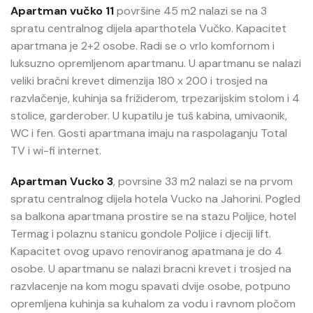
Apartman vučko 11
površine 45 m2 nalazi se na 3
spratu centralnog dijela aparthotela Vučko. Kapacitet
apartmana je 2+2 osobe. Radi se o vrlo komfornom i
luksuzno opremljenom apartmanu. U apartmanu se nalazi
veliki bračni krevet dimenzija 180 x 200 i trosjed na
razvlačenje, kuhinja sa frižiderom, trpezarijskim stolom i 4
stolice, garderober. U kupatilu je tuš kabina, umivaonik,
WC i fen. Gosti apartmana imaju na raspolaganju Total
TV i wi-fi internet.
Apartman Vucko 3
, povrsine 33 m2 nalazi se na prvom
spratu centralnog dijela hotela Vucko na Jahorini. Pogled
sa balkona apartmana prostire se na stazu Poljice, hotel
Termag i polaznu stanicu gondole Poljice i djeciji lift.
Kapacitet ovog upavo renoviranog apatmana je do 4
osobe. U apartmanu se nalazi bracni krevet i trosjed na
razvlacenje na kom mogu spavati dvije osobe, potpuno
opremljena kuhinja sa kuhalom za vodu i ravnom pločom