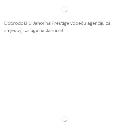
Dobrodošli u Jahorina Prestige vodeću agenciju za
smještaj i usluge na Jahorini!
Opširnije…
Najvažnije
O nama
Smještaj
Ski škola
Ski rental
Web kamere
Kontakt