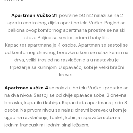
Apartman Vučko 31
površine 50 m2 nalazi se na 2
spratu centralnog dijela apart hotela Vučko. Pogled sa
balkona ovog komfornog apartmana prostire se na ski
stazu Poljice sa šestosjedom i baby lift.
Kapacitet apartmana je 4 osobe. Apartman se sastoji se
od komfornog dnevnog boravka u kom se nalazi kamin na
drva, veliki trosjed na razvlačenje a u nastavku je
trpezarija sa kuhinjom. U spavaćoj sobi je veliki bračni
krevet.
Apartman vučko 4
se nalazi u hotelu Vučko i prostire se
na dva nivoa. Sastoji se od dvije spavace sobe, 2 dnevna
boravka, kupatilo i kuhinja. Kapaciteta apartmana je do 8
osoba. Na prvom nivou se nalazi dnevni boravak u kom je
ugao na razvlačenje, toalet, kuhinja i spavaća soba sa
jednim francuskim i jednim singl ležajem.