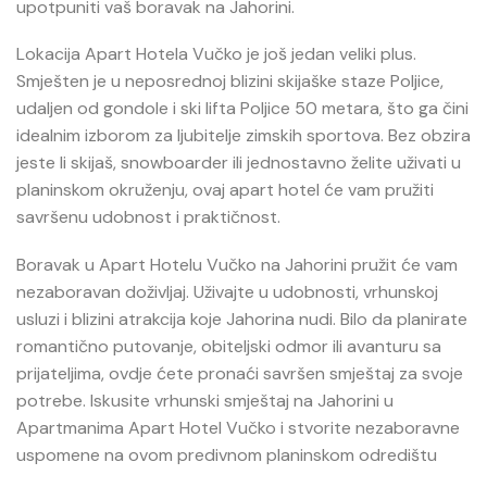
upotpuniti vaš boravak na Jahorini.
Lokacija Apart Hotela Vučko je još jedan veliki plus.
Smješten je u neposrednoj blizini skijaške staze Poljice,
udaljen od gondole i ski lifta Poljice 50 metara, što ga čini
idealnim izborom za ljubitelje zimskih sportova. Bez obzira
jeste li skijaš, snowboarder ili jednostavno želite uživati u
planinskom okruženju, ovaj apart hotel će vam pružiti
savršenu udobnost i praktičnost.
Boravak u Apart Hotelu Vučko na Jahorini pružit će vam
nezaboravan doživljaj. Uživajte u udobnosti, vrhunskoj
usluzi i blizini atrakcija koje Jahorina nudi. Bilo da planirate
romantično putovanje, obiteljski odmor ili avanturu sa
prijateljima, ovdje ćete pronaći savršen smještaj za svoje
potrebe. Iskusite vrhunski smještaj na Jahorini u
Apartmanima Apart Hotel Vučko i stvorite nezaboravne
uspomene na ovom predivnom planinskom odredištu