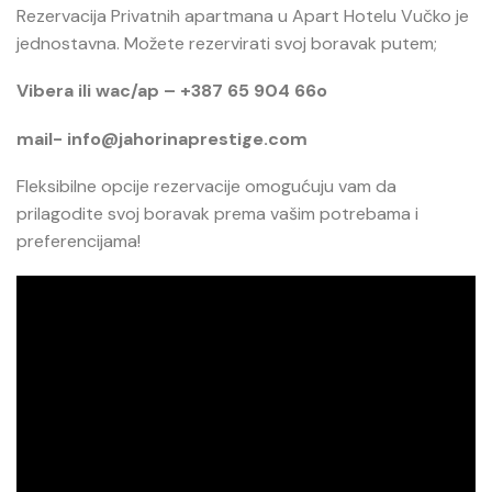
Rezervacija Privatnih apartmana u Apart Hotelu Vučko je
jednostavna. Možete rezervirati svoj boravak putem;
Vibera ili wac/ap – +387 65 904 66o
mail-
info@jahorinaprestige.com
Fleksibilne opcije rezervacije omogućuju vam da
prilagodite svoj boravak prema vašim potrebama i
preferencijama!