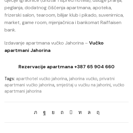
dječije igraonice (unutar i ispred hotela), usluge pranja,
peglanja, dodatnog čišćenja apartmana, apoteka,
frizerski salon, tearoom, bilijar klub i pikado, suvenirnica,
market, game room, mjenjačnica i bankomat Raiffaisen
bank.
Izdavanje apartmana vučko Jahorina –
Vučko
apartmani Jahorina
Rezervacije apartmana +387 65 904 660
Tags:
aparthotel vučko jahorina
,
jahorina vučko
,
privatni
apartmani vučko jahorina
,
smještaj u vučku na jahorini
,
vučko
apartmani jahorina