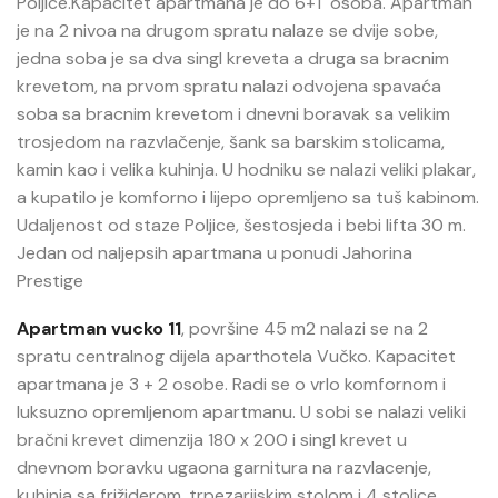
Poljice.Kapacitet apartmana je do 6+1 osoba. Apartman
je na 2 nivoa na drugom spratu nalaze se dvije sobe,
jedna soba je sa dva singl kreveta a druga sa bracnim
krevetom, na prvom spratu nalazi odvojena spavaća
soba sa bracnim krevetom i dnevni boravak sa velikim
trosjedom na razvlačenje, šank sa barskim stolicama,
kamin kao i velika kuhinja. U hodniku se nalazi veliki plakar,
a kupatilo je komforno i lijepo opremljeno sa tuš kabinom.
Udaljenost od staze Poljice, šestosjeda i bebi lifta 30 m.
Jedan od naljepsih apartmana u ponudi Jahorina
Prestige
Apartman vucko 11
, površine 45 m2 nalazi se na 2
spratu centralnog dijela aparthotela Vučko. Kapacitet
apartmana je 3 + 2 osobe. Radi se o vrlo komfornom i
luksuzno opremljenom apartmanu. U sobi se nalazi veliki
bračni krevet dimenzija 180 x 200 i singl krevet u
dnevnom boravku ugaona garnitura na razvlacenje,
kuhinja sa frižiderom, trpezarijskim stolom i 4 stolice,