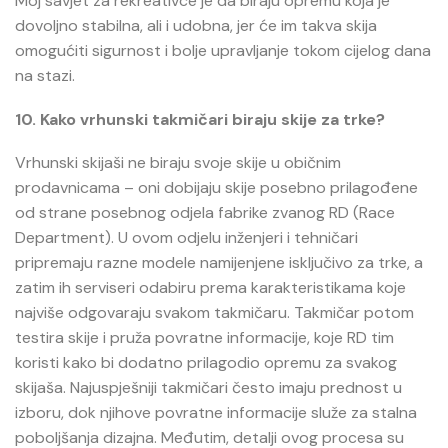
Moj savjet za rekreativce je da biraju opremu koja je
dovoljno stabilna, ali i udobna, jer će im takva skija
omogućiti sigurnost i bolje upravljanje tokom cijelog dana
na stazi.
10. Kako vrhunski takmičari biraju skije za trke?
Vrhunski skijaši ne biraju svoje skije u običnim
prodavnicama – oni dobijaju skije posebno prilagođene
od strane posebnog odjela fabrike zvanog RD (Race
Department). U ovom odjelu inženjeri i tehničari
pripremaju razne modele namijenjene isključivo za trke, a
zatim ih serviseri odabiru prema karakteristikama koje
najviše odgovaraju svakom takmičaru. Takmičar potom
testira skije i pruža povratne informacije, koje RD tim
koristi kako bi dodatno prilagodio opremu za svakog
skijaša. Najuspješniji takmičari često imaju prednost u
izboru, dok njihove povratne informacije služe za stalna
poboljšanja dizajna. Međutim, detalji ovog procesa su