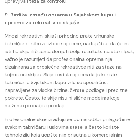
upravljiva i teža za kontrolu.
9. Razlike između opreme u Svjetskom kupu i
opreme za rekreativne skijaše
Mnogi rekreativni skijaši prirodno prate vrhunske
takmičare i njihove izbore opreme, nadajući se da će im
isti tip skija ili čizama donijeti bolje rezultate na stazi. Ipak,
važno je razumjeti da profesionalna oprema nije
dizajnirana za prosječne rekreativce niti za staze na
kojima oni skijaju. Skije i ostala oprema koju koriste
takmičari u Svjetskom kupu vrlo su specifične,
napravljene za visoke brzine, čvrste podloge i precizne
pokrete. Često, te skije nisu ni slične modelima koje
možemo pronaći u prodaji.
Profesionalne skije izrađuju se po narudžbi, prilagođene
svakom takmičaru i uslovima staze, a često koriste
tehnologiju koja uopšte nije prisutna u komercijalnim