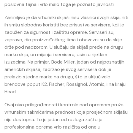
poslovna tajna i vrlo malo toga je poznato javnosti.
Zanimljivo je da vrhunski skijaši nisu vlasnici svojih skija, niti
ih smiju slobodno koristiti bez prisustva servisera, koji je
zadužen za sigurnost i zaštitu opreme. Serviseri su,
zapravo, dio proizvođačkog tima i obavezni su da skije
drže pod nadzorom. U slučaju da skijaš pređe na drugu
marku skija, on mijenja i servisera, osim u rijetkim
izuzecima. Na primjer, Bode Miller, jedan od najpoznatijih
američkih skijaša, zadržao je svog servisera dok je
prelazio s jedne marke na drugu, što je uključivalo
brendove poput K2, Fischer, Rossignol, Atomic, i na kraju
Head.
Ovaj nivo prilagođenosti i kontrole nad opremom pruža
vrhunskim takmičarima prednost koja prosječnom skijašu
nije dostupna. To je jedan od razloga zašto je
profesionalna oprema vrlo različita od one u