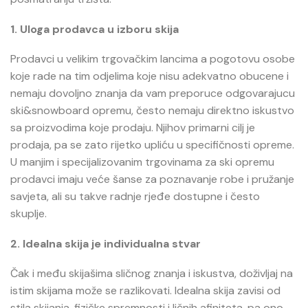
1. Uloga prodavca u izboru skija
Prodavci u velikim trgovačkim lancima a pogotovu osobe
koje rade na tim odjelima koje nisu adekvatno obucene i
nemaju dovoljno znanja da vam preporuce odgovarajucu
ski&snowboard opremu, često nemaju direktno iskustvo
sa proizvodima koje prodaju. Njihov primarni cilj je
prodaja, pa se zato rijetko upliću u specifičnosti opreme.
U manjim i specijalizovanim trgovinama za ski opremu
prodavci imaju veće šanse za poznavanje robe i pružanje
savjeta, ali su takve radnje rjeđe dostupne i često
skuplje.
2. Idealna skija je individualna stvar
Čak i među skijašima sličnog znanja i iskustva, doživljaj na
istim skijama može se razlikovati. Idealna skija zavisi od
stila skijanja, fizičke spremnosti i ličnih afiniteta, pa ono