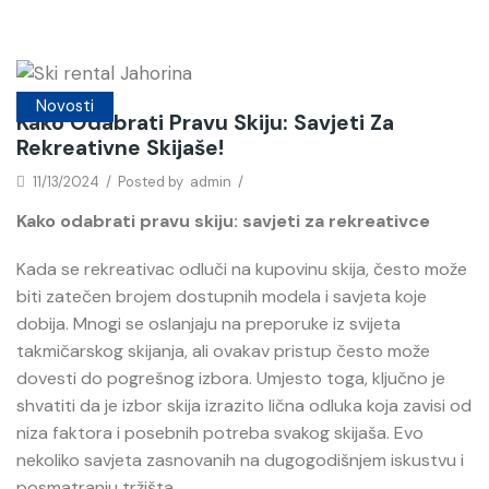
Novosti
Kako Odabrati Pravu Skiju: Savjeti Za
Rekreativne Skijaše!
11/13/2024
/
Posted by
admin
/
Kako odabrati pravu skiju: savjeti za rekreativce
Kada se rekreativac odluči na kupovinu skija, često može
biti zatečen brojem dostupnih modela i savjeta koje
dobija. Mnogi se oslanjaju na preporuke iz svijeta
takmičarskog skijanja, ali ovakav pristup često može
dovesti do pogrešnog izbora. Umjesto toga, ključno je
shvatiti da je izbor skija izrazito lična odluka koja zavisi od
niza faktora i posebnih potreba svakog skijaša. Evo
nekoliko savjeta zasnovanih na dugogodišnjem iskustvu i
posmatranju tržišta.