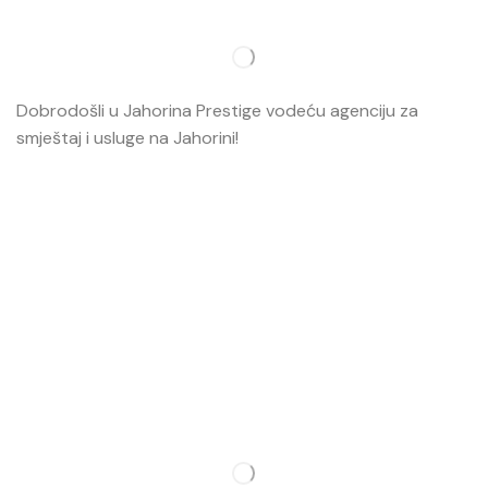
Dobrodošli u Jahorina Prestige vodeću agenciju za
smještaj i usluge na Jahorini!
Opširnije…
Najvažnije
O nama
Smještaj
Ski škola
Ski rental
Web kamere
Kontakt