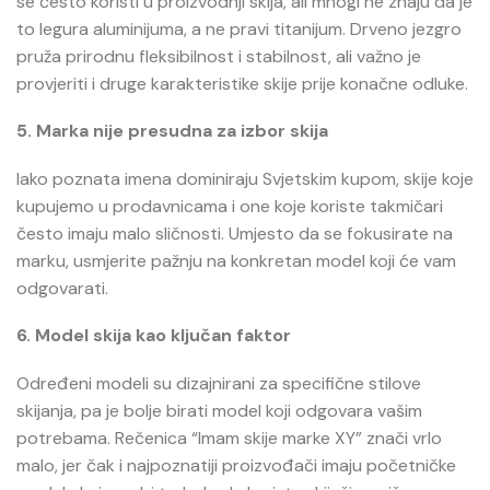
se često koristi u proizvodnji skija, ali mnogi ne znaju da je
to legura aluminijuma, a ne pravi titanijum. Drveno jezgro
pruža prirodnu fleksibilnost i stabilnost, ali važno je
provjeriti i druge karakteristike skije prije konačne odluke.
5. Marka nije presudna za izbor skija
Iako poznata imena dominiraju Svjetskim kupom, skije koje
kupujemo u prodavnicama i one koje koriste takmičari
često imaju malo sličnosti. Umjesto da se fokusirate na
marku, usmjerite pažnju na konkretan model koji će vam
odgovarati.
6. Model skija kao ključan faktor
Određeni modeli su dizajnirani za specifične stilove
skijanja, pa je bolje birati model koji odgovara vašim
potrebama. Rečenica “Imam skije marke XY” znači vrlo
malo, jer čak i najpoznatiji proizvođači imaju početničke