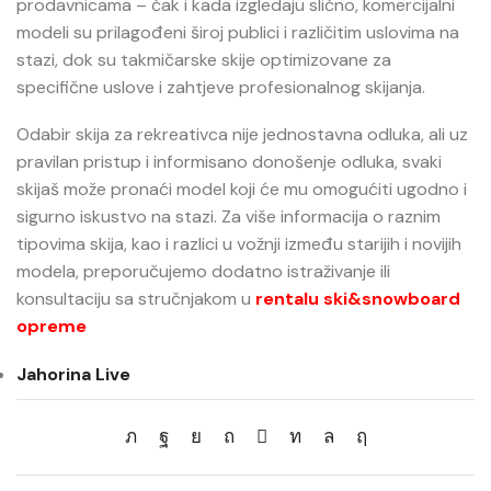
prodavnicama – čak i kada izgledaju slično, komercijalni
modeli su prilagođeni široj publici i različitim uslovima na
stazi, dok su takmičarske skije optimizovane za
specifične uslove i zahtjeve profesionalnog skijanja.
Odabir skija za rekreativca nije jednostavna odluka, ali uz
pravilan pristup i informisano donošenje odluka, svaki
skijaš može pronaći model koji će mu omogućiti ugodno i
sigurno iskustvo na stazi. Za više informacija o raznim
tipovima skija, kao i razlici u vožnji između starijih i novijih
modela, preporučujemo dodatno istraživanje ili
konsultaciju sa stručnjakom u
rentalu ski&snowboard
opreme
Jahorina Live