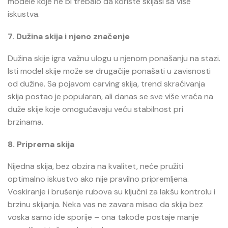
modele koje ne bi trebalo da koriste skijaši sa više
iskustva.
7. Dužina skija i njeno značenje
Dužina skije igra važnu ulogu u njenom ponašanju na stazi.
Isti model skije može se drugačije ponašati u zavisnosti
od dužine. Sa pojavom carving skija, trend skraćivanja
skija postao je popularan, ali danas se sve više vraća na
duže skije koje omogućavaju veću stabilnost pri
brzinama.
8. Priprema skija
Nijedna skija, bez obzira na kvalitet, neće pružiti
optimalno iskustvo ako nije pravilno pripremljena.
Voskiranje i brušenje rubova su ključni za lakšu kontrolu i
brzinu skijanja. Neka vas ne zavara misao da skija bez
voska samo ide sporije – ona takođe postaje manje