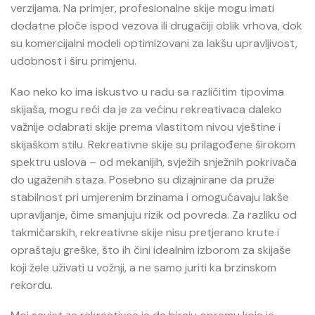
verzijama. Na primjer, profesionalne skije mogu imati
dodatne ploče ispod vezova ili drugačiji oblik vrhova, dok
su komercijalni modeli optimizovani za lakšu upravljivost,
udobnost i širu primjenu.
Kao neko ko ima iskustvo u radu sa različitim tipovima
skijaša, mogu reći da je za većinu rekreativaca daleko
važnije odabrati skije prema vlastitom nivou vještine i
skijaškom stilu. Rekreativne skije su prilagođene širokom
spektru uslova – od mekanijih, svježih snježnih pokrivača
do ugaženih staza. Posebno su dizajnirane da pruže
stabilnost pri umjerenim brzinama i omogućavaju lakše
upravljanje, čime smanjuju rizik od povreda. Za razliku od
takmičarskih, rekreativne skije nisu pretjerano krute i
opraštaju greške, što ih čini idealnim izborom za skijaše
koji žele uživati u vožnji, a ne samo juriti ka brzinskom
rekordu.