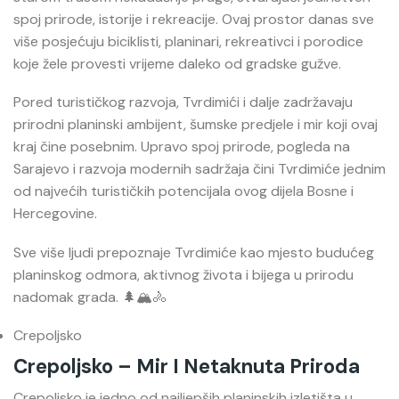
spoj prirode, istorije i rekreacije. Ovaj prostor danas sve
više posjećuju biciklisti, planinari, rekreativci i porodice
koje žele provesti vrijeme daleko od gradske gužve.
Pored turističkog razvoja, Tvrdimići i dalje zadržavaju
prirodni planinski ambijent, šumske predjele i mir koji ovaj
kraj čine posebnim. Upravo spoj prirode, pogleda na
Sarajevo i razvoja modernih sadržaja čini Tvrdimiće jednim
od najvećih turističkih potencijala ovog dijela Bosne i
Hercegovine.
Sve više ljudi prepoznaje Tvrdimiće kao mjesto budućeg
planinskog odmora, aktivnog života i bijega u prirodu
nadomak grada. 🌲🏔️🚴
Crepoljsko
Crepoljsko – Mir I Netaknuta Priroda
Crepoljsko
je jedno od najljepših planinskih izletišta u