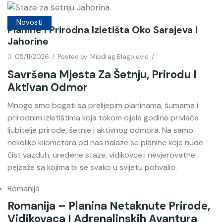
Novosti
Planine I Prirodna Izletišta Oko Sarajeva I
Jahorine
05/11/2026
/
Posted by
Miodrag Blagojevic
/
Savršena Mjesta Za Šetnju, Prirodu I
Aktivan Odmor
Mnogo smo bogati sa prelijepim planinama, šumama i
prirodnim izletištima koja tokom cijele godine privlače
ljubitelje prirode, šetnje i aktivnog odmora. Na samo
nekoliko kilometara od nas nalaze se planine koje nude
čist vazduh, uređene staze, vidikovce i nevjerovatne
pejzaže sa kojima bi se svako u svijetu pohvalio.
Romanija
Romanija – Planina Netaknute Prirode,
Vidikovaca I Adrenalinskih Avantura