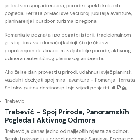
jedinstven spoj adrenalina, prirode i spektakularnih
pogleda. Ferrata privlači sve veći broj ljubitelja avanture,
planinarenja i outdoor turizma iz regiona.
Romanija je poznata i po bogatoj istoriji, tradicionalnom
gostoprimstvu i domaćoj kuhinji, što je čini sve
popularnijom destinacijom za ljubitelje prirode, aktivnog
odmora i autentičnog planinskog ambijenta.
Ako želite dan provesti u prirodi, udahnuti svjež planinski
vazduh i doživjeti spoj mira i avanture – Romanija i ferrata
Sokolov put su destinacije koje vrijedi posjetiti. 🌲🧗🏔️
Trebevic
Trebević – Spoj Prirode, Panoramskih
Pogleda I Aktivnog Odmora
Trebević
je danas jedno od najljepših mjesta za odmor,
šetnju i rekreaciju u prirodi nadomak Sarajeva. Poznat po