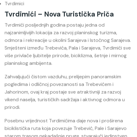
Tvrdimici
Tvrdimići – Nova Turistička Priča
Tvrdimići
posljednjih godina postaju jedna od
najzanimljivijih lokacija za razvoj planinskog turizma,
odmora i rekreacije u okolini Sarajeva i Istočnog Sarajeva.
Smješteni između Trebevića, Pala i Sarajeva, Tvrdimići sve
više privlače ljubitelje prirode, biciklizma, šetnje i mirnog
planinskog ambijenta.
Zahvaljujući čistom vazduhu, prelijepim panoramskim
pogledima i odličnoj povezanosti sa Trebevićem i
Jahorinom, ovaj kraj postaje sve atraktivniji za razvoj
vikend naselja, turističkih sadržaja i aktivnog odmora u
prirodi.
Posebnu vrijednost Tvrdimićima daje nova i proširena
biciklistička ruta koja povezuje Trebević, Pale i Sarajevo
starom trasom nekadašnje pruge, stvarajući jedinstven