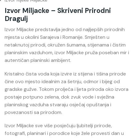
Izvor Miljacke – Skriveni Prirodni
Dragulj
Izvor Miljacke
predstavlja jedno od najljepših prirodnih
mjesta u okolini Sarajeva i Romanije. Smješten u
netaknutoj prirodi, okružen šumama, stijenama i čistim
planinskim vazduhom, izvor Miljacke pruža poseban mir i
autentičan planinski ambijent.
Kristalno čista voda koja izvire iz stijena i tišina prirode
čine ovo mjesto idealnim za šetnju, odmor i bijeg od
gradske gužve. Tokom proljeća i ljeta priroda oko izvora
postaje potpuno zelena, dok zvuk vode i svježina
planinskog vazduha stvaraju osjećaj opuštanja i
povezanosti sa prirodom.
Izvor Miljacke sve više posjećuju ljubitelji prirode,
fotografi, planinari i porodice koje žele provesti dan u