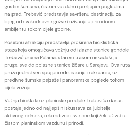
gustim šumama, čistom vazduhu i prelijepim pogledima
na grad, Trebević predstavlja savršenu destinaciju za
bijeg od svakodnevne gužve i uživanje u prirodnom
ambijentu tokom cijele godine.
Posebnu atrakciju predstavlja proširena biciklistička
staza koja omogućava vožnju od izlazne stanice gondole
Trebević prema Palama, starom trasom nekadašnje
pruge, sve do polazne stanice žičare u Sarajevu. Ova ruta
pruža jedinstven spoj prirode, istorije i rekreacije, uz
predivne šumske pejzaže i panoramske poglede tokom
cijele vožnje.
Vožnja bicikla kroz planinske predjele Trebevića danas
postaje jedno od najljepših iskustava za ljubitelje
aktivnog odmora, rekreativce i sve one koji žele uživati u
čistom planinskom vazduhu i prirodi.