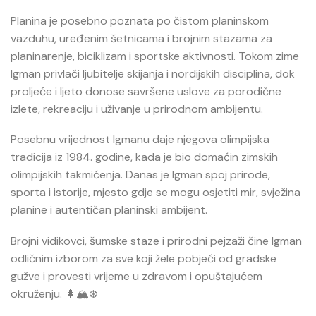
Planina je posebno poznata po čistom planinskom
vazduhu, uređenim šetnicama i brojnim stazama za
planinarenje, biciklizam i sportske aktivnosti. Tokom zime
Igman privlači ljubitelje skijanja i nordijskih disciplina, dok
proljeće i ljeto donose savršene uslove za porodične
izlete, rekreaciju i uživanje u prirodnom ambijentu.
Posebnu vrijednost Igmanu daje njegova olimpijska
tradicija iz 1984. godine, kada je bio domaćin zimskih
olimpijskih takmičenja. Danas je Igman spoj prirode,
sporta i istorije, mjesto gdje se mogu osjetiti mir, svježina
planine i autentičan planinski ambijent.
Brojni vidikovci, šumske staze i prirodni pejzaži čine Igman
odličnim izborom za sve koji žele pobjeći od gradske
gužve i provesti vrijeme u zdravom i opuštajućem
okruženju. 🌲🏔️❄️