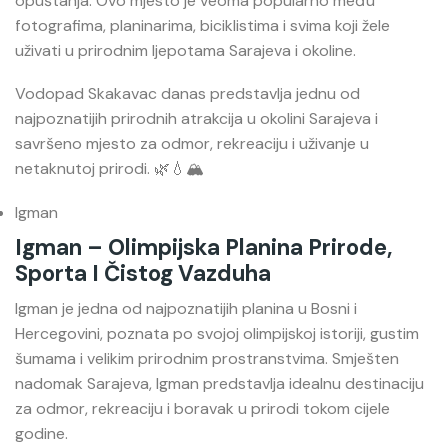
opuštanja. Ovo mjesto je veoma popularno među
fotografima, planinarima, biciklistima i svima koji žele
uživati u prirodnim ljepotama Sarajeva i okoline.
Vodopad Skakavac danas predstavlja jednu od
najpoznatijih prirodnih atrakcija u okolini Sarajeva i
savršeno mjesto za odmor, rekreaciju i uživanje u
netaknutoj prirodi. 🌿💧🏔️
Igman
Igman – Olimpijska Planina Prirode,
Sporta I Čistog Vazduha
Igman je jedna od najpoznatijih planina u Bosni i
Hercegovini, poznata po svojoj olimpijskoj istoriji, gustim
šumama i velikim prirodnim prostranstvima. Smješten
nadomak Sarajeva, Igman predstavlja idealnu destinaciju
za odmor, rekreaciju i boravak u prirodi tokom cijele
godine.