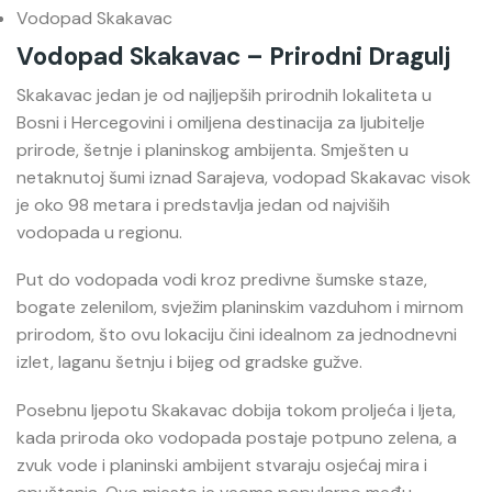
Vodopad Skakavac
Vodopad Skakavac – Prirodni Dragulj
Skakavac
jedan je od najljepših prirodnih lokaliteta u
Bosni i Hercegovini i omiljena destinacija za ljubitelje
prirode, šetnje i planinskog ambijenta. Smješten u
netaknutoj šumi iznad Sarajeva, vodopad Skakavac visok
je oko 98 metara i predstavlja jedan od najviših
vodopada u regionu.
Put do vodopada vodi kroz predivne šumske staze,
bogate zelenilom, svježim planinskim vazduhom i mirnom
prirodom, što ovu lokaciju čini idealnom za jednodnevni
izlet, laganu šetnju i bijeg od gradske gužve.
Posebnu ljepotu Skakavac dobija tokom proljeća i ljeta,
kada priroda oko vodopada postaje potpuno zelena, a
zvuk vode i planinski ambijent stvaraju osjećaj mira i