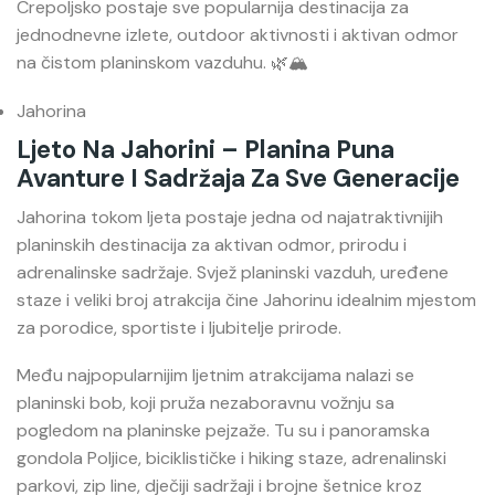
Crepoljsko postaje sve popularnija destinacija za
jednodnevne izlete, outdoor aktivnosti i aktivan odmor
na čistom planinskom vazduhu. 🌿🏔️
Jahorina
Ljeto Na Jahorini – Planina Puna
Avanture I Sadržaja Za Sve Generacije
Jahorina
tokom ljeta postaje jedna od najatraktivnijih
planinskih destinacija za aktivan odmor, prirodu i
adrenalinske sadržaje. Svjež planinski vazduh, uređene
staze i veliki broj atrakcija čine Jahorinu idealnim mjestom
za porodice, sportiste i ljubitelje prirode.
Među najpopularnijim ljetnim atrakcijama nalazi se
planinski bob, koji pruža nezaboravnu vožnju sa
pogledom na planinske pejzaže. Tu su i panoramska
gondola Poljice, biciklističke i hiking staze, adrenalinski
parkovi, zip line, dječiji sadržaji i brojne šetnice kroz