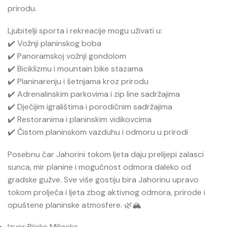
prirodu.
Ljubitelji sporta i rekreacije mogu uživati u:
✔️ Vožnji planinskog boba
✔️ Panoramskoj vožnji gondolom
✔️ Biciklizmu i mountain bike stazama
✔️ Planinarenju i šetnjama kroz prirodu
✔️ Adrenalinskim parkovima i zip line sadržajima
✔️ Dječijim igralištima i porodičnim sadržajima
✔️ Restoranima i planinskim vidikovcima
✔️ Čistom planinskom vazduhu i odmoru u prirodi
Posebnu čar Jahorini tokom ljeta daju prelijepi zalasci
sunca, mir planine i mogućnost odmora daleko od
gradske gužve. Sve više gostiju bira Jahorinu upravo
tokom proljeća i ljeta zbog aktivnog odmora, prirode i
opuštene planinske atmosfere. 🌿🏔️
Izvor Rijeke Miljacke