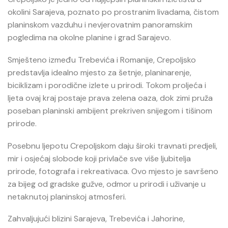
okolini Sarajeva, poznato po prostranim livadama, čistom
planinskom vazduhu i nevjerovatnim panoramskim
pogledima na okolne planine i grad Sarajevo.
Smješteno između Trebevića i Romanije, Crepoljsko
predstavlja idealno mjesto za šetnje, planinarenje,
biciklizam i porodične izlete u prirodi. Tokom proljeća i
ljeta ovaj kraj postaje prava zelena oaza, dok zimi pruža
poseban planinski ambijent prekriven snijegom i tišinom
prirode.
Posebnu ljepotu Crepoljskom daju široki travnati predjeli,
mir i osjećaj slobode koji privlače sve više ljubitelja
prirode, fotografa i rekreativaca. Ovo mjesto je savršeno
za bijeg od gradske gužve, odmor u prirodi i uživanje u
netaknutoj planinskoj atmosferi.
Zahvaljujući blizini Sarajeva, Trebevića i Jahorine,