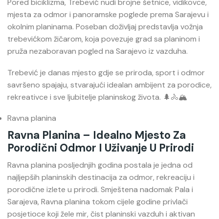
Pored biciklizma, Trebević nudi brojne šetnice, vidikovce,
mjesta za odmor i panoramske poglede prema Sarajevu i
okolnim planinama. Poseban doživljaj predstavlja vožnja
trebevićkom žičarom, koja povezuje grad sa planinom i
pruža nezaboravan pogled na Sarajevo iz vazduha.
Trebević je danas mjesto gdje se priroda, sport i odmor
savršeno spajaju, stvarajući idealan ambijent za porodice,
rekreativce i sve ljubitelje planinskog života. 🌲🚴🏔️
Ravna planina
Ravna Planina – Idealno Mjesto Za
Porodični Odmor I Uživanje U Prirodi
Ravna planina
posljednjih godina postala je jedna od
najljepših planinskih destinacija za odmor, rekreaciju i
porodične izlete u prirodi. Smještena nadomak Pala i
Sarajeva, Ravna planina tokom cijele godine privlači
posjetioce koji žele mir, čist planinski vazduh i aktivan