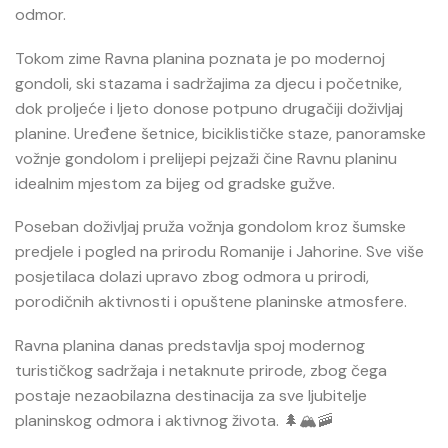
odmor.
Tokom zime Ravna planina poznata je po modernoj
gondoli, ski stazama i sadržajima za djecu i početnike,
dok proljeće i ljeto donose potpuno drugačiji doživljaj
planine. Uređene šetnice, biciklističke staze, panoramske
vožnje gondolom i prelijepi pejzaži čine Ravnu planinu
idealnim mjestom za bijeg od gradske gužve.
Poseban doživljaj pruža vožnja gondolom kroz šumske
predjele i pogled na prirodu Romanije i Jahorine. Sve više
posjetilaca dolazi upravo zbog odmora u prirodi,
porodičnih aktivnosti i opuštene planinske atmosfere.
Ravna planina danas predstavlja spoj modernog
turističkog sadržaja i netaknute prirode, zbog čega
postaje nezaobilazna destinacija za sve ljubitelje
planinskog odmora i aktivnog života. 🌲🏔️🚠