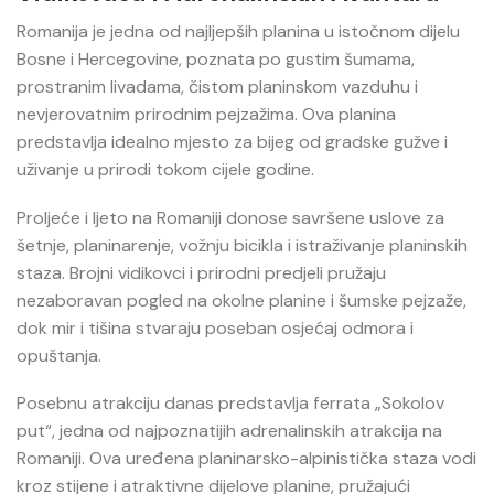
Romanija
je jedna od najljepših planina u istočnom dijelu
Bosne i Hercegovine, poznata po gustim šumama,
prostranim livadama, čistom planinskom vazduhu i
nevjerovatnim prirodnim pejzažima. Ova planina
predstavlja idealno mjesto za bijeg od gradske gužve i
uživanje u prirodi tokom cijele godine.
Proljeće i ljeto na Romaniji donose savršene uslove za
šetnje, planinarenje, vožnju bicikla i istraživanje planinskih
staza. Brojni vidikovci i prirodni predjeli pružaju
nezaboravan pogled na okolne planine i šumske pejzaže,
dok mir i tišina stvaraju poseban osjećaj odmora i
opuštanja.
Posebnu atrakciju danas predstavlja ferrata „Sokolov
put“, jedna od najpoznatijih adrenalinskih atrakcija na
Romaniji. Ova uređena planinarsko-alpinistička staza vodi
kroz stijene i atraktivne dijelove planine, pružajući