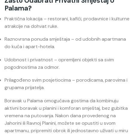
Zašto Odabrati Privatni Smještaj U
Palama?
Praktična lokacija – restorani, kafići, prodavnice i kulturne
atrakcije na dohvat ruke.
Raznovrsna ponuda smještaja – od udobnih apartmana
do kuća i apart-hotela.
Udobnost i privatnost – opremljeni objekti sa svim
pogodnostima za odmor.
Prilagođeno svim posjetiocima – porodicama, parovima i
grupama prijatelja.
Boravak u Palama omogućava gostima da kombinuju
aktivni boravak u planini i komforan smještaj, bez gubitka
vremena na putovanja. Nakon dana provedenog na
Jahorini ili Ravnoj Planini, možete se opustiti u svom
apartmanu, pripremiti obrok ili jednostavno uživati u miru