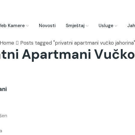
eb Kamere
Novosti
Smještaj
Usluge
Jah
Home
Posts tagged "privatni apartmani vučko jahorina
vatni Apartmani Vučko
ani
ršen
a