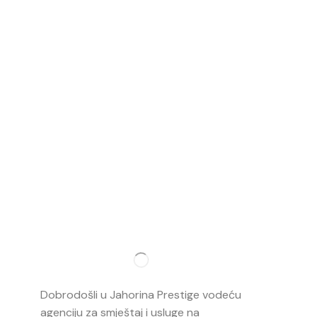
Najvažnij
O nama
Dobrodošli u Jahorina Prestige vodeću
Smještaj
agenciju za smještaj i usluge na