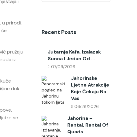
ještaja i
u prirodi.
i će
Recent Posts
vić pružaju
Jutarnja Kafa, Izalazak
Sunca I Jedan Od ...
rode iz
07/09/2026
Jahorinske
e kuće
Ljetne Atrakcije
išine dok
Koje Čekaju Na
Vas
06/28/2026
mpove.
Ujutro se
Jahorina –
Rental, Rental Of
Quads