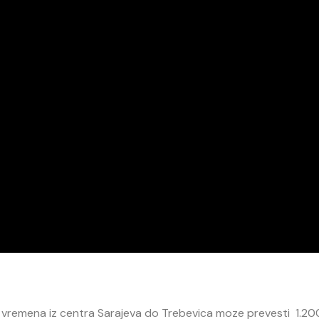
 vremena iz centra Sarajeva do Trebevica moze prevesti 1.200