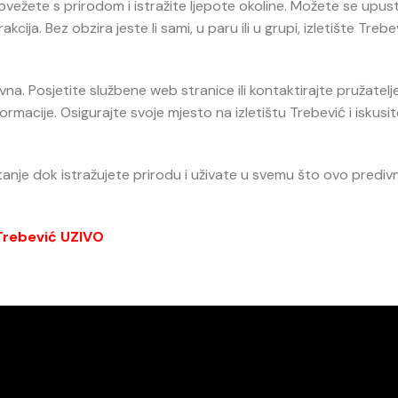
ežete s prirodom i istražite ljepote okoline. Možete se upusti
rakcija. Bez obzira jeste li sami, u paru ili u grupi, izletište Treb
vna. Posjetite službene web stranice ili kontaktirajte pružatelj
formacije. Osigurajte svoje mjesto na izletištu Trebević i iskusi
puštanje dok istražujete prirodu i uživate u svemu što ovo predi
rebević UZIVO