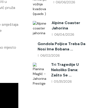
ti u
06/06/2026
ević pruža
Alpine Coaster
e smještaja
Jahorina
te
06/04/2026
Gondola Poljice Treba Da
vno mjesto
Nosi Ime Bobana ...
06/02/2026
Tri Tragedije U
Nekoliko Dana:
Zašto Se ...
05/31/2026