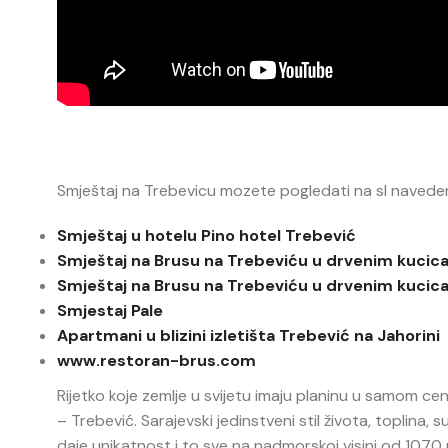
Smještaj na Trebevicu mozete pogledati na sl naved
Smještaj u hotelu Pino hotel Trebević
Smještaj na Brusu na Trebeviću u drvenim kuci
Smještaj na Brusu na Trebeviću u drvenim kuci
Smjestaj Pale
Apartmani u blizini izletišta Trebević na Jahorini
www.restoran-brus.com
Rijetko koje zemlje u svijetu imaju planinu u samom 
– Trebević. Sarajevski jedinstveni stil života, toplina,
daje unikatnost i to sve na nadmorskoj visini od 107