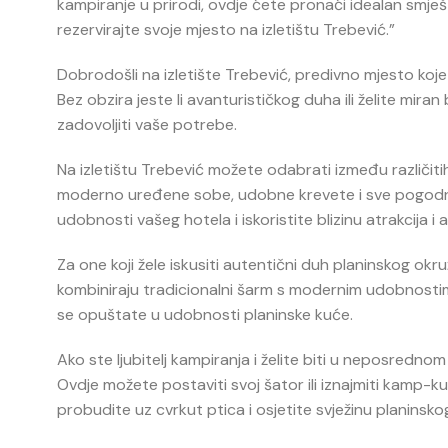
kampiranje u prirodi, ovdje ćete pronaći idealan smješt
rezervirajte svoje mjesto na izletištu Trebević.”
Dobrodošli na izletište Trebević, predivno mjesto koj
Bez obzira jeste li avanturističkog duha ili želite mir
zadovoljiti vaše potrebe.
Na izletištu Trebević možete odabrati između različiti
moderno uređene sobe, udobne krevete i sve pogodnost
udobnosti vašeg hotela i iskoristite blizinu atrakcija i a
Za one koji žele iskusiti autentični duh planinskog okr
kombiniraju tradicionalni šarm s modernim udobnostima
se opuštate u udobnosti planinske kuće.
Ako ste ljubitelj kampiranja i želite biti u neposredn
Ovdje možete postaviti svoj šator ili iznajmiti kamp-
probudite uz cvrkut ptica i osjetite svježinu planinskog