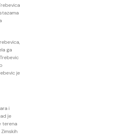
 Trebevica
m stazama
a
rebevica,
ela ga
 Trebevic
io
ebevic je
ara i
rad јe
e terena
 Zimskih