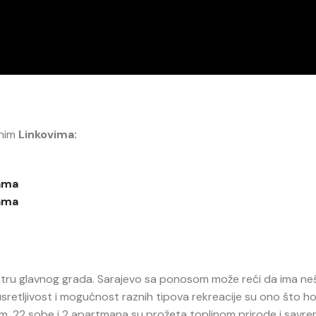
enim
Linkovima:
cama
cama
centru glavnog grada. Sarajevo sa ponosom može reći da ima n
 susretljivost i mogućnost raznih tipova rekreacije su ono što h
0 m. 22 sobe i 2 apartmana su prožeta toplinom prirode i sav