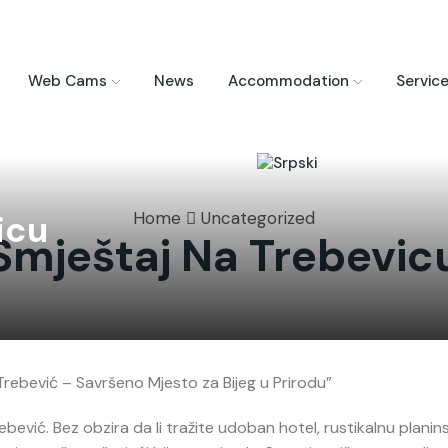
Web Cams
News
Accommodation
Servic
icu
Home
Uncategorized
Smještaj Na Trebevic
 Trebević – Savršeno Mjesto za Bijeg u Prirodu”
bević. Bez obzira da li tražite udoban hotel, rustikalnu planins