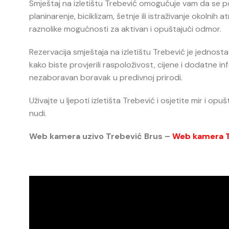
Smještaj na izletištu Trebević omogućuje vam da se pov
planinarenje, biciklizam, šetnje ili istraživanje okolnih at
raznolike mogućnosti za aktivan i opuštajući odmor.
Rezervacija smještaja na izletištu Trebević je jednosta
kako biste provjerili raspoloživost, cijene i dodatne in
nezaboravan boravak u predivnoj prirodi.
Uživajte u ljepoti izletišta Trebević i osjetite mir i o
nudi.
Web kamera uzivo Trebević Brus –
Web kamera T