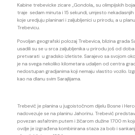
Kabine trebevicke zicare ,,Gondola,, su olimpijskih bo
traje sedam minuta i 15 sekundi, umjesto nekadasnjih
koje uredjuju planinari i zaljubljenici u prirodu, a u pl
Trebevicu.
Povoljan geografski polozaj Trebevica, blizina grada S
usadili su se u srca zaljubljenika u prirodu još od do
pretvarati u gradsko izletiste. Sarajevo sa svojom ok
je na svega nekoliko kilometara udaljen od centra grad
nedostupan gradjanima koji nemaju vlastito vozilo. Izg
kao na dlanu svim Sarajlijama.
Trebević јe planina u јugoistočnom dijelu Bosne i Herc
nadovezuјe se na planinu Jahorinu. Trebević predstavlja
povezan asfaltnim putem i žičarom dužine 1700 m koja
ovdje јe izgrađena kombinirana staza za bob i sankanje