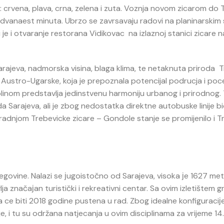
ja: crvena, plava, crna, zelena i zuta. Voznja novom zicarom do
 dvanaest minuta. Ubrzo se zavrsavaju radovi na planinarski
anu je i otvaranje restorana Vidikovac na izlaznoj stanici zicare n
arajeva, nadmorska visina, blaga klima, te netaknuta priroda T
ba Austro-Ugarske, koja je prepoznala potencijal podrucja i poc
olinom predstavlja jedinstvenu harmoniju urbanog i prirodnog.
a Sarajeva, ali je zbog nedostatka direktne autobuske linije b
radnjom Trebevicke zicare – Gondole stanje se promijenilo i Tr
egovine. Nalazi se јugoistočno od Sarajeva, visoka јe 1627 met
 značaјan turistički i rekreativni centar. Sa ovim izletištem g
 ce biti 2018 godine pustena u rad. Zbog idealne konfiguraciј
, i tu su održana natjecanja u ovim disciplinama za vrijeme 14.