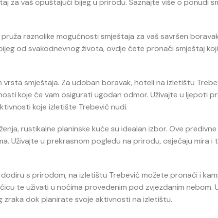
aj za vaš opuštajući bijeg u prirodu. Saznajte više o ponudi sm
e pruža raznolike mogućnosti smještaja za vaš savršen boravak 
an bijeg od svakodnevnog života, ovdje ćete pronaći smještaj koj
h vrsta smještaja. Za udoban boravak, hoteli na izletištu Trebe
i koje će vam osigurati ugodan odmor. Uživajte u ljepoti pri
ktivnosti koje izletište Trebević nudi.
uženja, rustikalne planinske kuće su idealan izbor. Ove predivn
. Uživajte u prekrasnom pogledu na prirodu, osjećaju mira i t
om dodiru s prirodom, na izletištu Trebević možete pronaći i ka
kućicu te uživati u noćima provedenim pod zvjezdanim nebom. 
 zraka dok planirate svoje aktivnosti na izletištu.