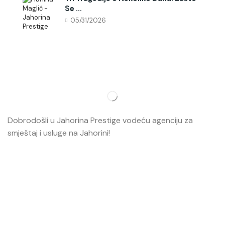
Se ...
05/31/2026
Dobrodošli u Jahorina Prestige vodeću agenciju za
smještaj i usluge na Jahorini!
Opširnije…
Najvažnije
O nama
Smještaj
Ski škola