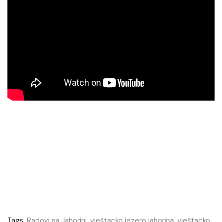
Tags:
Radovi na Jahorini
,
vještacko jezero jahorina
,
vještacko