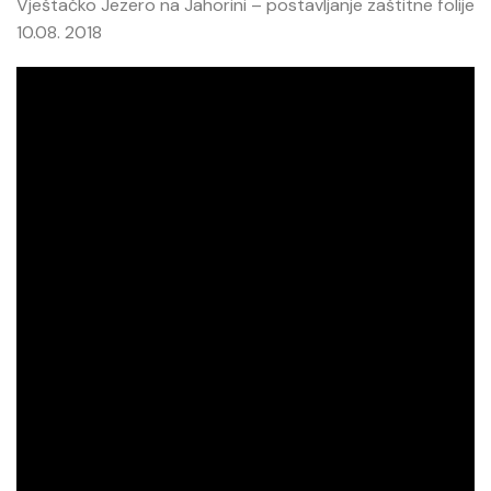
Vještačko Jezero na Jahorini – postavljanje zaštitne folije
10.08. 2018