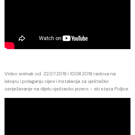
Video snimak od 22.07.2018 i 10.08.2018 radova na
iskopu i polaganju cijevi i instalacija za vještačko
osnježavanje na dijelu vještacko jezero – ski staza Poljice