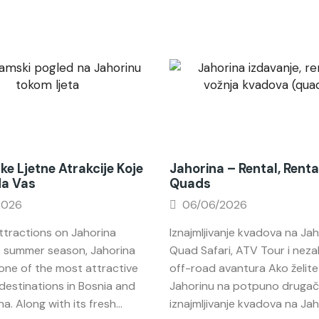
ke Ljetne Atrakcije Koje
Jahorina – Rental, Renta
Na Vas
Quads
2026
06/06/2026
tractions on Jahorina
Iznajmljivanje kvadova na Jah
e summer season, Jahorina
Quad Safari, ATV Tour i nez
ne of the most attractive
off-road avantura Ako želite 
destinations in Bosnia and
Jahorinu na potpuno drugačij
a. Along with its fresh...
iznajmljivanje kvadova na Jahor