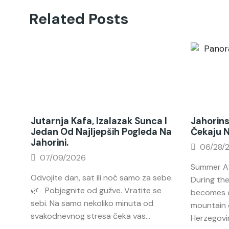
Related Posts
Jutarnja Kafa, Izalazak Sunca I
Jahorins
Jedan Od Najljepših Pogleda Na
Čekaju 
Jahorini.
06/28/
07/09/2026
Summer At
Odvojite dan, sat ili noć samo za sebe.
During th
🌿 Pobjegnite od gužve. Vratite se
becomes o
sebi. Na samo nekoliko minuta od
mountain 
svakodnevnog stresa čeka vas...
Herzegovin