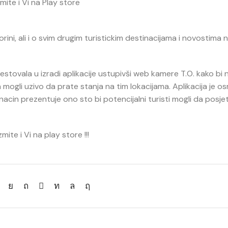
ite i Vi na Play store
orini, ali i o svim drugim turistickim destinacijama i novostima 
stovala u izradi aplikacije ustupivši web kamere T.O. kako bi n
ca mogli uzivo da prate stanja na tim lokacijama. Aplikacija je os
 nacin prezentuje ono sto bi potencijalni turisti mogli da posje
te i Vi na play store !!!