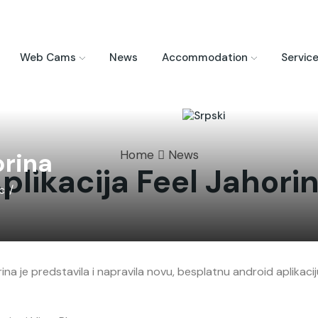
Web Cams
News
Accommodation
Servic
orina
Home
News
plikacija Feel Jahori
c
/
rina je predstavila i napravila novu, besplatnu android aplikaci