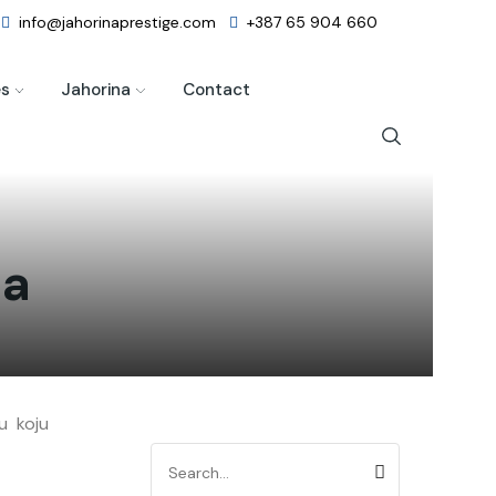
info@jahorinaprestige.com
+387 65 904 660
es
Jahorina
Contact
na
ju koju