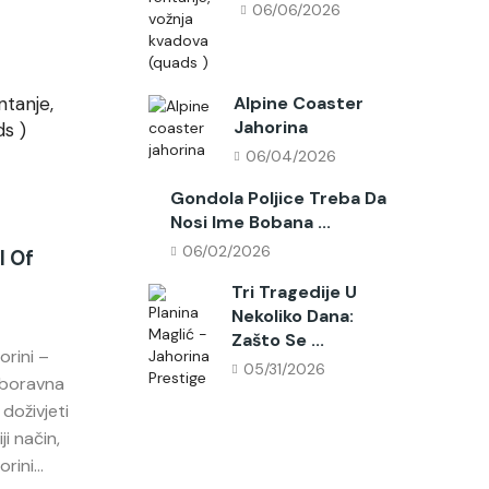
06/06/2026
Alpine Coaster
Jahorina
06/04/2026
Gondola Poljice Treba Da
Nosi Ime Bobana ...
06/02/2026
l Of
Alpine Coaster Jahorina
Gon
Ime
06/04/2026
Tri Tragedije U
0
Nekoliko Dana:
Alpine Coaster Jahorina – The
Zašto Se ...
orini –
Gond
Longest Mountain Rail Coaster and a
05/31/2026
aboravna
Boba
Must-Visit Summer Attraction Alpine
doživjeti
samo
Coaster Jahorina is one of the most
i način,
bezb
popular summer attractions...
ini...
zato
Continue Reading