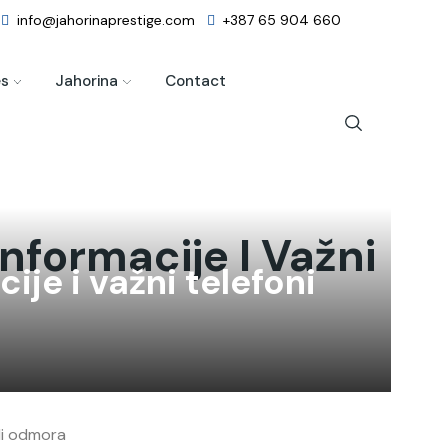
info@jahorinaprestige.com
+387 65 904 660
es
Jahorina
Contact
nformacije I Važni
ije i važni telefoni
li odmora