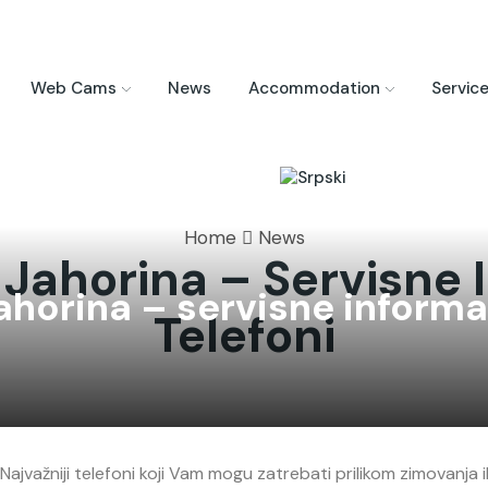
Web Cams
News
Accommodation
Servic
Home
News
 Jahorina – Servisne I
ahorina – servisne informac
Telefoni
važniji telefoni koji Vam mogu zatrebati prilikom zimovanja i