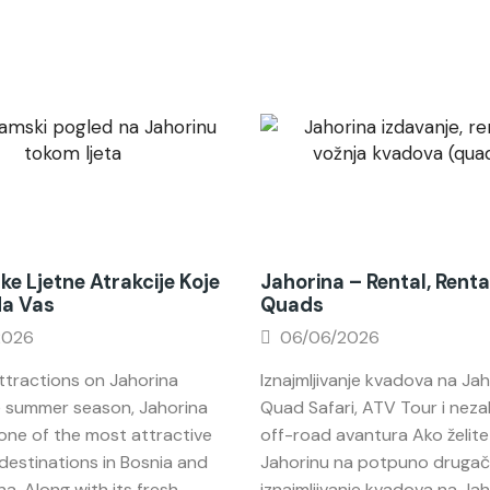
ke Ljetne Atrakcije Koje
Jahorina – Rental, Renta
Na Vas
Quads
2026
06/06/2026
tractions on Jahorina
Iznajmljivanje kvadova na Jah
e summer season, Jahorina
Quad Safari, ATV Tour i nez
ne of the most attractive
off-road avantura Ako želite 
destinations in Bosnia and
Jahorinu na potpuno drugačij
a. Along with its fresh...
iznajmljivanje kvadova na Jahor