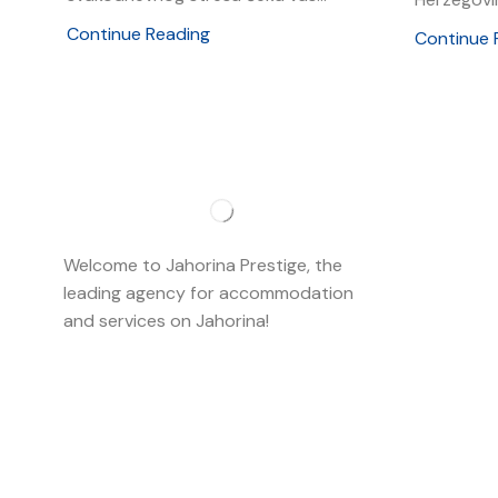
Continue Reading
Continue 
Importan
About us
Welcome to Jahorina Prestige, the
Accommo
leading agency for accommodation
and services on Jahorina!
Read more…
Ski school
Ski rent
Web cam