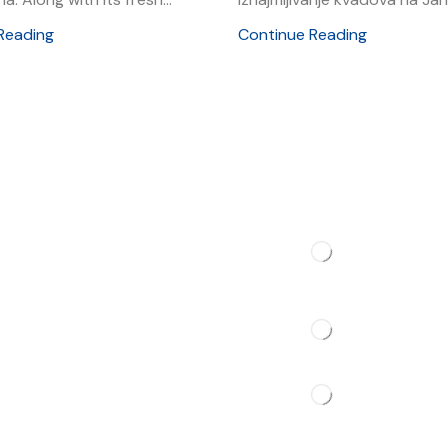
Reading
Continue Reading
Contact
t
dation
s