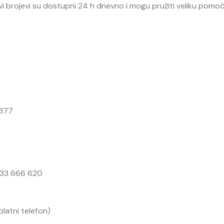
vi brojevi su dostupni 24 h dnevno i mogu pružiti veliku pomo
 377
0)33 666 620
latni telefon)