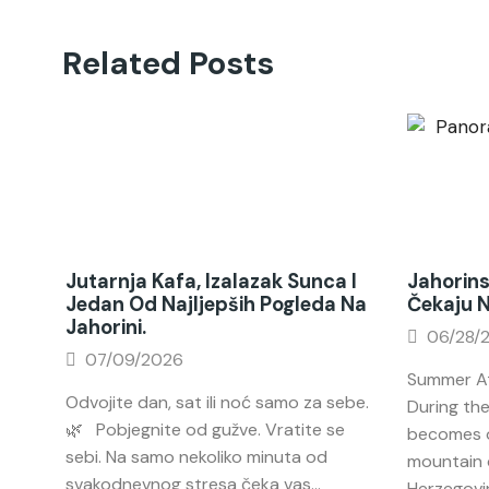
Related Posts
Jutarnja Kafa, Izalazak Sunca I
Jahorins
Jedan Od Najljepših Pogleda Na
Čekaju 
Jahorini.
06/28/
07/09/2026
Summer At
Odvojite dan, sat ili noć samo za sebe.
During th
🌿 Pobjegnite od gužve. Vratite se
becomes o
sebi. Na samo nekoliko minuta od
mountain 
svakodnevnog stresa čeka vas...
Herzegovin