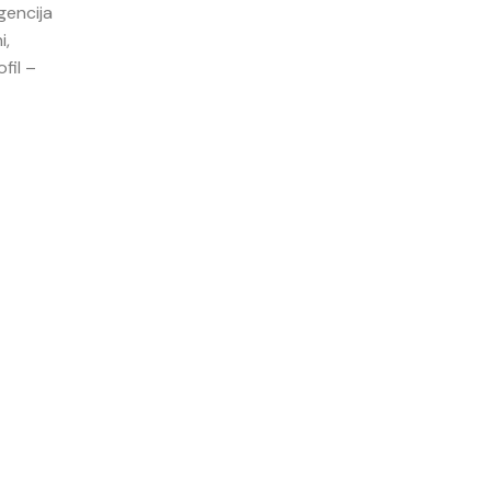
gencija
i,
fil –