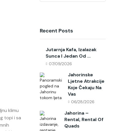
Recent Posts
Jutarnja Kafa, Izalazak
Sunca I Jedan Od ...
07/09/2026
Jahorinske
Ljetne Atrakcije
Koje Čekaju Na
Vas
06/28/2026
jnu klimu
Jahorina –
g topi i sa
Rental, Rental Of
emnih
Quads