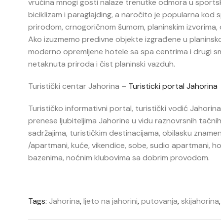
vrućina mnogi gosti nalaze trenutke odmora u sportski
biciklizam i paraglajding, a naročito je popularna kod
prirodom, crnogoričnom šumom, planinskim izvorima, di
Ako izuzmemo predivne objekte izgrađene u planinskom 
moderno opremljene hotele sa spa centrima i drugi smj
netaknuta priroda i čist planinski vazduh.
Turistički centar Jahorina –
Turisticki portal Jahorina
Turističko informativni portal, turistički vodić Jahori
prenese ljubiteljima Jahorine u vidu raznovrsnih tačni
sadržajima, turističkim destinacijama, obilasku znameni
/apartmani, kuće, vikendice, sobe, sudio apartmani, hote
bazenima, noćnim klubovima sa dobrim provodom.
Tags:
Jahorina
,
ljeto na jahorini
,
putovanja
,
skijahorina