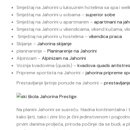
Smještaj na Jahorini u luksuznim hotelima sa spa i wel
Smještaj na Jahorini u sobama –
superior sobe
Smještaj na Jahorini u apartmanim –
apartmani na jaho
Smjestaj na Jahorini u vikendicama, vikend kućama, vi
Smještaj na jahorini u hostelima –
vikendica praca
Skijanje –
Jahorina skijanje
planinarenje –
Planinarenje na Jahorini
Alpinizam –
Alpinizam na Jahorini
Voznja kvadovima (quads) –
kvadova quads antistres
Pripreme sportista na Jahorini –
jahorina pripreme sp
Prestavljanje ljetnje ponude na Jahorini –
prestavljanj
Na planini Jahorini se susreću hladna kontinentalna 
kako ljeti, tako i zimi što je čini jedinstvenom i pogo
prvim danima proljeća, priroda počinje da se budi, a p