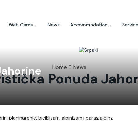
Web Cams
News
Accommodation
Servic
Jahorine
Home
News
ristička Ponuda Jahor
rini planinarenje, biciklizam, alpinizam i paraglajding