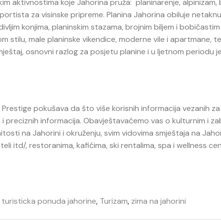
m aktivnostima koje Jahorina pruža: planinarenje, alpinizam, 
 sportista za visinske pripreme. Planina Jahorina obiluje netak
vljim konjima, planinskim stazama, brojnim biljem i bobičasti
stilu, male planinske vikendice, moderne vile i apartmane, te
eštaj, osnovni razlog za posjetu planine i u ljetnom periodu j
na Prestige pokušava da što više korisnih informacija vezanih z
h i preciznih informacija. Obavještavaćemo vas o kulturnim i z
tosti na Jahorini i okruženju, svim vidovima smještaja na Jahor
li itd/, restoranima, kafićima, ski rentalima, spa i wellness ce
,
turisticka ponuda jahorine
,
Turizam
,
zima na jahorini