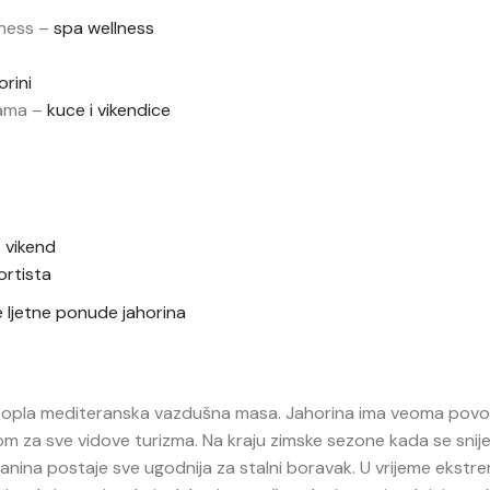
lness –
spa wellness
rini
lama –
kuce i vikendice
 vikend
ortista
e ljetne ponude jahorina
i topla mediteranska vazdušna masa. Jahorina ima veoma povol
dnom za sve vidove turizma. Na kraju zimske sezone kada se snije
lanina postaje sve ugodnija za stalni boravak. U vrijeme ekstr