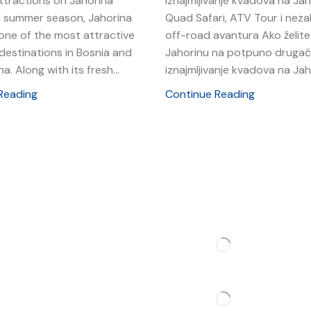
tractions on Jahorina
Iznajmljivanje kvadova na Jah
e summer season, Jahorina
Quad Safari, ATV Tour i nez
ne of the most attractive
off-road avantura Ako želite 
destinations in Bosnia and
Jahorinu na potpuno drugačij
a. Along with its fresh...
iznajmljivanje kvadova na Jahor
Reading
Continue Reading
Contact
t
dation