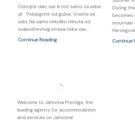
Summer At
Odvojite dan, sat ili noć samo za sebe.
During th
🌿 Pobjegnite od gužve. Vratite se
becomes o
sebi. Na samo nekoliko minuta od
mountain 
svakodnevnog stresa čeka vas...
Herzegovin
Continue Reading
Continue 
Importan
About us
Welcome to Jahorina Prestige, the
Accommo
leading agency for accommodation
and services on Jahorina!
Read more…
Ski school
Ski rent