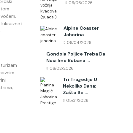
brdski
06/06/2026
nutom
m voćem.
 luksuzne i
Alpine Coaster
e
Jahorina
06/04/2026
Gondola Poljice Treba Da
Nosi Ime Bobana ...
a turizam
06/02/2026
abavnim
Tri Tragedije U
ini
Nekoliko Dana:
ntrima,
Zašto Se ...
05/31/2026