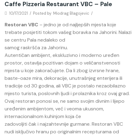
Caffe Pizzeria Restaurant VBC – Pale
10/17/2021
/
Posted by
Miodrag Blagojevic
/
Restoran VBC
– jedno je od najljepših mjesta koje
trebate posjetiti tokom vašeg boravka na Jahorini. Nalazi
se centru Pala nedaleko od
samog raskršća za Jahorinu.
Autentičan ambijent, ekskluzivno i moderno uređen
prostor, ostavlja pozitivan dojam o veličanstvenosti
mjesta u koje zakoračujete. Da li zbog izvrsne hrane,
baste-oaze mira, dekoracije, unutrašnjeg enterijera ili
tradicije od 30 godina, ali VBC je postalo nezaobilazno
mjesto turista, poslovnih ljudi i prolaznika kroz ovaj grad.
Ovaj restoran ponosi se, ne samo svojim divnim i lijepo
uređenim ambijentom, već i veoma ukusnom,
internacionalnom kuhinjom koja će
zadovoljiti čak i najzahtevnije gurmane. Restoran VBC
nudi isključivo hranu po originalnim recepturama od