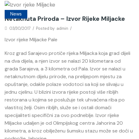
News
Netaknuta Priroda – Izvor Rijeke Miljacke
03/30/2017
/
Posted by
admin
/
Izvor rijeke Miljacke Pale
Kroz grad Sarajevo protiče rijeka Miljacka koja grad dijeli
na dva dijela, a njen izvor se nalazi 20 kilometara od
grada Sarajeva, a 3 kilometra od Pala. Izvor se nalazi u
netaknutnom dijelu prirode, na prelijepom mjestu za
opuštanje, odakle polaze vodotoci sa koji se slivaju u
jednu cjelinu. U blizini izvora rijeke postoji više ribljih
restorana u kojima se poslužuje tek uhvaćena riba po
vlastitoj želji. Osim ribljih, služe se i ostali domaći
specijaliteti specifični za ovo podneblje. Izvor rijeke
Miljacke udaljen je od Olimpijskog centra Jahorina 20
kilometra, a kroz obilježenu šumsku stazu može se doći u
podnožje Jahorine.