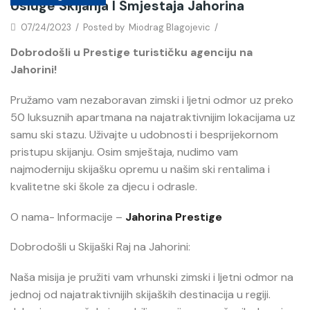
Usluge Skijanja I Smjestaja Jahorina
07/24/2023
/
Posted by
Miodrag Blagojevic
/
Dobrodošli u Prestige turističku agenciju na
Jahorini!
Pružamo vam nezaboravan zimski i ljetni odmor uz preko
50 luksuznih apartmana na najatraktivnijim lokacijama uz
samu ski stazu. Uživajte u udobnosti i besprijekornom
pristupu skijanju. Osim smještaja, nudimo vam
najmoderniju skijašku opremu u našim ski rentalima i
kvalitetne ski škole za djecu i odrasle.
O nama- Informacije –
Jahorina Prestige
Dobrodošli u Skijaški Raj na Jahorini:
Naša misija je pružiti vam vrhunski zimski i ljetni odmor na
jednoj od najatraktivnijih skijaških destinacija u regiji.