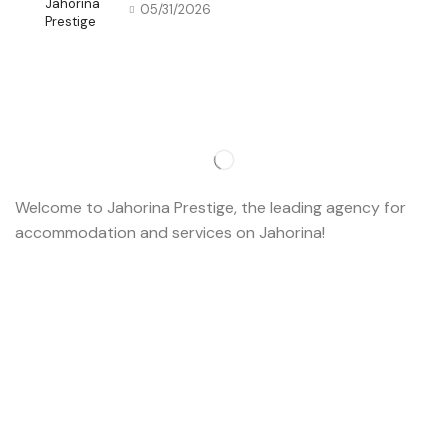
05/31/2026
Welcome to Jahorina Prestige, the leading agency for
accommodation and services on Jahorina!
Read more…
Important
About us
Accommodation
Ski school
Ski rent