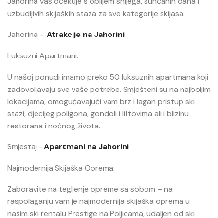
Jahorina vas očekuje s obiljem snijega, sunčanih dana i
uzbudljivih skijaških staza za sve kategorije skijasa.
Jahorina –
Atrakcije na Jahorini
Luksuzni Apartmani:
U našoj ponudi imamo preko 50 luksuznih apartmana koji
zadovoljavaju sve vaše potrebe. Smješteni su na najboljim
lokacijama, omogućavajući vam brz i lagan pristup ski
stazi, djecijeg poligona, gondoli i liftovima ali i blizinu
restorana i noćnog života.
Smjestaj –
Apartmani na Jahorini
Najmodernija Skijaška Oprema:
Zaboravite na tegljenje opreme sa sobom – na
raspolaganju vam je najmodernija skijaška oprema u
našim ski rentalu Prestige na Poljicama, udaljen od ski